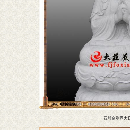
石雕金刚界
大