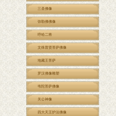
三圣佛像
弥勒佛佛像
哼哈二将
文殊普贤菩萨佛像
地藏王菩萨
罗汉佛像雕塑
韦陀菩萨佛像
关公神像
四大天王护法佛像