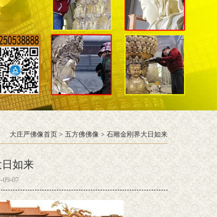
大庄严佛像首页
>
五方佛佛像
>
石雕金刚界大日如来
大日如来
09-07