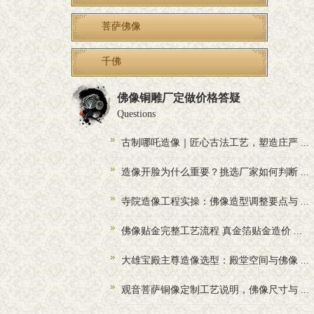
菩萨佛像
千佛
佛像铜雕厂定做价格答疑
Questions
古制哪吒造像｜匠心古法工艺，塑造庄严 ...
造像开脸为什么重要？挑选厂家如何判断 ...
寺院造像工程实操：佛像造型调整要点与 ...
佛像贴金完整工艺流程 真金箔贴金造价 ...
大雄宝殿主尊造像选型：殿堂空间与佛像 ...
观音菩萨铜像定制工艺说明，佛像尺寸与 ...