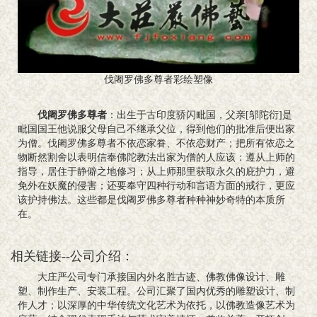
伐阇罗佛多尊者彩绘塑像
伐阇罗佛多尊者
：出生于古印度骄闪毗国，父亲[邬陀衍]是
毗国国王他说服父母自己不继承父位，得到他们的批准后便出家
为僧。伐阇罗佛多尊者不依恋家眷、不依恋财产；把所有依恋之
物断然割舍以表明信奉佛陀教法出家为僧的人应该：遵从上师的
指导，居住于静僻之地修习；从上师那里获取永久的庇护力，避
免外在妖魔的侵害；还要奉守四种行动和言语方面的戒行，更应
该护持佛法。这些都是伐阇罗佛多尊者种种神妙奇特的本质所
在。
相关链接--公司介绍：
大庄严公司专门承接国内外名胜古迹、佛教佛像设计、雕
塑、制作生产、安装工程。公司汇聚了国内优秀的雕塑设计、制
作人才；以深厚的中华传统文化艺术为依托，以佛教造像艺术为