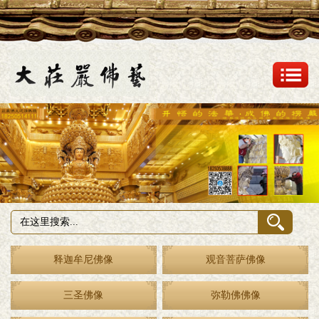
释迦牟尼佛像
观音菩萨佛像
三圣佛像
弥勒佛佛像