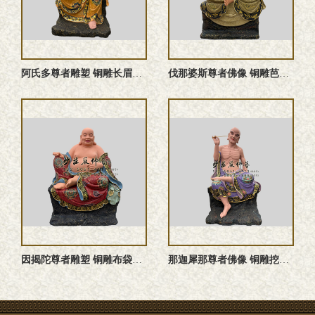
阿氏多尊者雕塑 铜雕长眉罗汉佛像
伐那婆斯尊者佛像 铜雕芭蕉罗汉塑像
因揭陀尊者雕塑 铜雕布袋罗汉
那迦犀那尊者佛像 铜雕挖耳罗汉