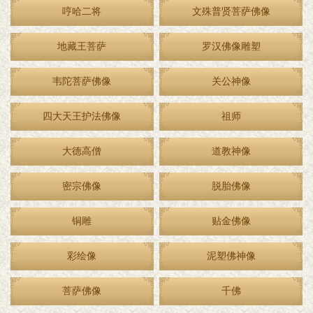
哼哈二将
文殊普贤菩萨佛像
地藏王菩萨
罗汉佛像雕塑
韦陀菩萨佛像
关公神像
四大天王护法佛像
祖师
大德高僧
道教神像
密宗佛像
脱胎佛像
铜雕
贴金佛像
彩绘像
泥塑佛神像
菩萨佛像
千佛