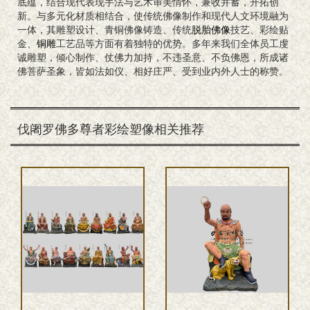
底蕴，结合现代表现手法与艺术审美情怀，兼收并蓄，开拓创
新。与多元化材质相结合，使传统佛像制作和现代人文环境融为
一体，其雕塑设计、青铜佛像铸造、传统
脱胎佛像
技艺、彩绘贴
金、
铜雕
工艺品等方面有着独特的优势。多年来我们全体员工虔
诚雕塑，倾心制作、仗佛力加持，不违圣意、不负佛恩，所成诸
佛菩萨圣象，皆如法如仪、相好庄严、受到业内外人士的称赞。
伐阇罗佛多尊者彩绘塑像相关推荐