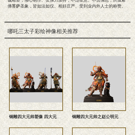
诚雕塑，倾心制作、仗佛力加持，不违圣意、不负佛恩，所成诸
佛
菩萨
圣象，皆如法如仪、相好庄严、受到业内外人士的称赞。
哪吒三太子彩绘神像相关推荐
铜雕四大元帅塑像 四大元帅雕塑 四大元帅神像
铜雕四大元帅之赵公明元帅塑像