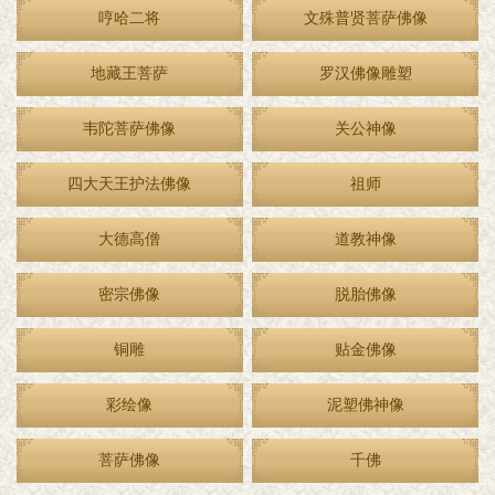
哼哈二将
文殊普贤菩萨佛像
地藏王菩萨
罗汉佛像雕塑
韦陀菩萨佛像
关公神像
四大天王护法佛像
祖师
大德高僧
道教神像
密宗佛像
脱胎佛像
铜雕
贴金佛像
彩绘像
泥塑佛神像
菩萨佛像
千佛