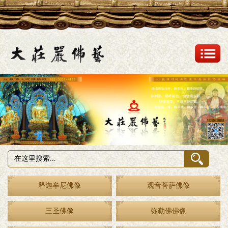
释迦牟尼佛像
观音菩萨佛像
三圣佛像
弥勒佛佛像