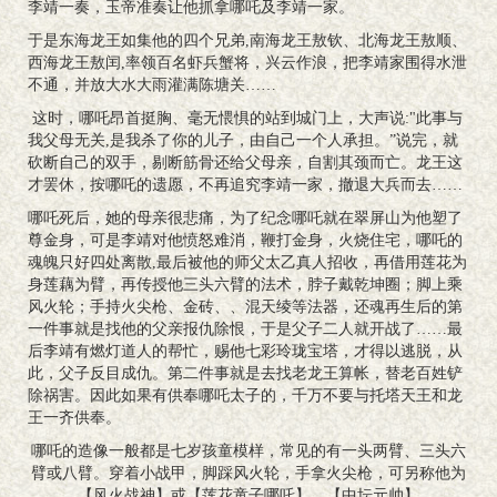
李靖一奏，玉帝准奏让他抓拿哪吒及李靖一家。
于是东海龙王如集他的四个兄弟,南海龙王敖钦、北海龙王敖顺、
西海龙王敖闰,率领百名虾兵蟹将，兴云作浪，把李靖家围得水泄
不通，并放大水大雨灌满陈塘关……
这时，哪吒昂首挺胸、毫无愄惧的站到城门上，大声说:"此事与
我父母无关,是我杀了你的儿子，由自己一个人承担。”说完，就
砍断自己的双手，剔断筋骨还给父母亲，自割其颈而亡。龙王这
才罢休，按哪吒的遗愿，不再追究李靖一家，撤退大兵而去……
哪吒死后，她的母亲很悲痛，为了纪念哪吒就在翠屏山为他塑了
尊金身，可是李靖对他愤怒难消，鞭打金身，火烧住宅，哪吒的
魂魄只好四处离散,最后被他的师父太乙真人招收，再借用莲花为
身莲藕为臂，再传授他三头六臂的法术，脖子戴乾坤圈；脚上乘
风火轮；手持火尖枪、金砖、、混天绫等法器，还魂再生后的第
一件事就是找他的父亲报仇除恨，于是父子二人就开战了……最
后李靖有燃灯道人的帮忙，赐他七彩玲珑宝塔，才得以逃脱，从
此，父子反目成仇。第二件事就是去找老龙王算帐，替老百姓铲
除祸害。因此如果有供奉哪吒太子的，千万不要与托塔天王和龙
王一齐供奉。
哪吒的造像一般都是七岁孩童模样，常见的有一头两臂、三头六
臂或八臂。穿着小战甲，脚踩风火轮，手拿火尖枪，可另称他为
【风火战神】或【莲花童子哪吒】、【中坛元帅】