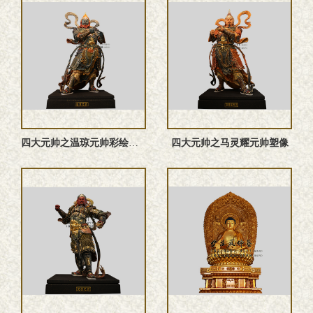
四大元帅之温琼元帅‌彩绘神像
四大元帅之马灵耀元帅塑像