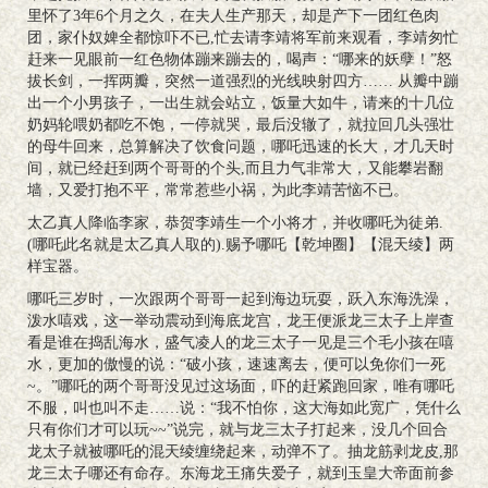
里怀了3年6个月之久，在夫人生产那天，却是产下一团红色肉
团，家仆奴婢全都惊吓不已,忙去请李靖将军前来观看，李靖匆忙
赶来一见眼前一红色物体蹦来蹦去的，喝声：“哪来的妖孽！”怒
拔长剑，一挥两瓣，突然一道强烈的光线映射四方…… 从瓣中蹦
出一个小男孩子，一出生就会站立，饭量大如牛，请来的十几位
奶妈轮喂奶都吃不饱，一停就哭，最后没辙了，就拉回几头强壮
的母牛回来，总算解决了饮食问题，哪吒迅速的长大，才几天时
间，就已经赶到两个哥哥的个头,而且力气非常大，又能攀岩翻
墙，又爱打抱不平，常常惹些小祸，为此李靖苦恼不已。
太乙真人降临李家，恭贺李靖生一个小将才，并收哪吒为徒弟.
(哪吒此名就是太乙真人取的).赐予哪吒【乾坤圈】【混天绫】两
样宝器。
哪吒三岁时，一次跟两个哥哥一起到海边玩耍，跃入东海洗澡，
泼水嘻戏，这一举动震动到海底龙宫，龙王便派龙三太子上岸查
看是谁在捣乱海水，盛气凌人的龙三太子一见是三个毛小孩在嘻
水，更加的傲慢的说：“破小孩，速速离去，便可以免你们一死
~。”哪吒的两个哥哥没见过这场面，吓的赶紧跑回家，唯有哪吒
不服，叫也叫不走……说：“我不怕你，这大海如此宽广，凭什么
只有你们才可以玩~~”说完，就与龙三太子打起来，没几个回合
龙太子就被哪吒的混天绫缠绕起来，动弹不了。抽龙筋剥龙皮,那
龙三太子哪还有命存。东海龙王痛失爱子，就到玉皇大帝面前参