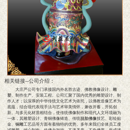
相关链接--公司介绍：
大庄严公司专门承接国内外名胜古迹、佛教佛像设计、
雕
塑
、制作生产、安装工程。公司汇聚了国内优秀的雕塑设计、制
作人才；以深厚的中华传统文化艺术为依托，以佛教造像艺术为
底蕴，结合现代表现手法与艺术审美情怀，兼收并蓄，开拓创
新。与多元化材质相结合，使传统佛像制作和现代人文环境融为
一体，其雕塑设计、青铜佛像铸造、传统
脱胎佛像
技艺、彩绘贴
金、
铜雕
工艺品等方面有着独特的优势。多年来我们全体员工虔