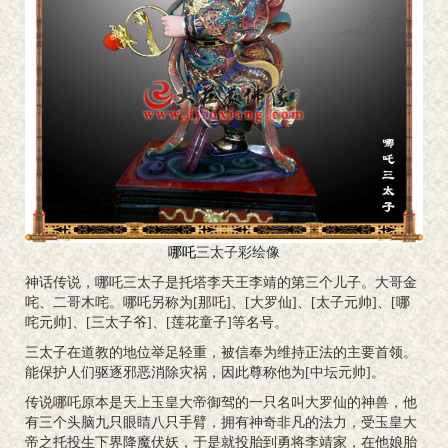
哪吒
三太子彩绘像
神话传说，哪吒三太子是托塔李天王李靖的第三个儿子。大哥金
咤、二哥木咤。哪吒另称为[那吒]、[大罗仙]、[太子元帅]、[哪
咤元帅]、[三太子爷]、[莲花童子]等名号。
三太子在道教的地位举足轻重，被信奉为维持正法的主要首领。
能保护人们驱逐邪恶消除灾祸，因此尊称他为[中坛元帅]。
传说哪吒原本是天上玉皇大帝御驾的一只名叫大罗仙的神兽，他
有三个头脑九只眼睛八只手臂，拥有神奇非凡的法力，受玉皇大
帝之托投生下界降魔伏妖，于是就投胎到勇将李靖家，在他娘胎