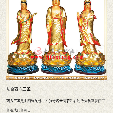
贴金
西方三圣
西方三圣
是由阿弥陀佛，左胁侍
观音菩萨
和右胁侍大势至菩萨三
。
尊组成的尊称