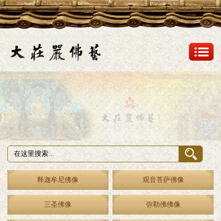
释迦牟尼佛像
观音菩萨佛像
三圣佛像
弥勒佛佛像