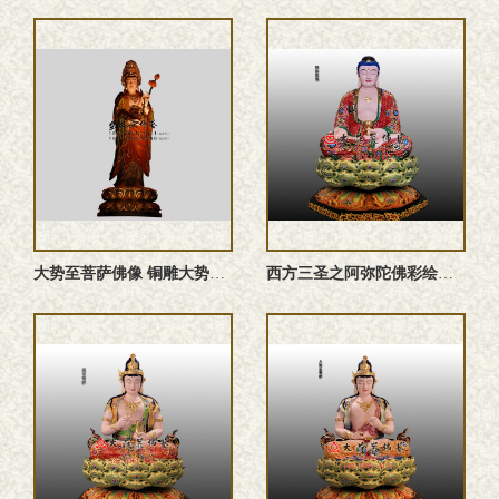
大势至菩萨佛像 铜雕大势至菩萨塑像 大势至菩萨铜佛像 大势至 ...
西方三圣之阿弥陀佛彩绘佛像定做