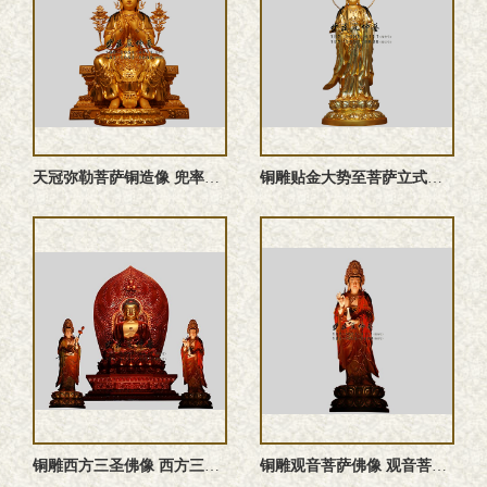
天冠弥勒菩萨铜造像 兜率弥勒铜像
铜雕贴金大势至菩萨立式圣像
铜雕西方三圣佛像 西方三圣雕塑 阿弥陀三尊塑像 西方三圣佛像
铜雕观音菩萨佛像 观音菩萨铜佛像 观世音菩萨雕塑 观音佛像 ...