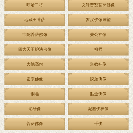
哼哈二将
文殊普贤菩萨佛像
地藏王菩萨
罗汉佛像雕塑
韦陀菩萨佛像
关公神像
四大天王护法佛像
祖师
大德高僧
道教神像
密宗佛像
脱胎佛像
铜雕
贴金佛像
彩绘像
泥塑佛神像
菩萨佛像
千佛