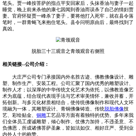
笔头。贾一峰按菩萨的指点平安回家后，头抹香油与妻子一起
睡觉，晚上前来杀他的康七因闻到香油而误杀了自己的情妇贾
妻。官府怀疑贾一峰杀了妻子，要将他打入死牢，就在县令落
笔时，一群青蝇飞来抱住笔头。县令问明原由后，最终找到了
真凶。
脱胎三十三观音之青颈观音右侧照
相关链接--公司介绍：
大庄严公司专门承接国内外名胜古迹、佛教佛像设计、雕
塑、制作生产、安装工程。公司汇聚了国内优秀的雕塑设计、
制作人才；以深厚的中华传统文化艺术为依托，以佛教造像艺
术为底蕴，结合现代表现手法与艺术审美情怀，兼收并蓄，开
拓创新。与多元化材质相结合，使传统佛像制作和现代人文环
境融为一体，其雕塑设计、青铜佛像铸造、传统
脱胎佛像
技
艺、彩绘贴金、
铜雕
工艺品等方面有着独特的优势。多年来我
们全体员工虔诚雕塑，倾心制作、仗佛力加持，不违圣意、不
负佛恩，所成诸佛菩萨圣象，皆如法如仪、相好庄严、受到业
内外人士的称赞。