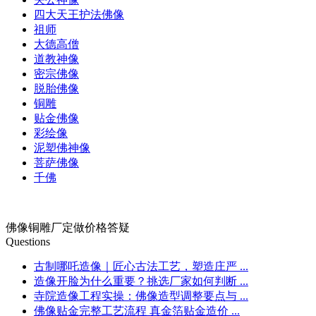
四大天王护法佛像
祖师
大德高僧
道教神像
密宗佛像
脱胎佛像
铜雕
贴金佛像
彩绘像
泥塑佛神像
菩萨佛像
千佛
佛像铜雕厂定做价格答疑
Questions
古制哪吒造像｜匠心古法工艺，塑造庄严 ...
造像开脸为什么重要？挑选厂家如何判断 ...
寺院造像工程实操：佛像造型调整要点与 ...
佛像贴金完整工艺流程 真金箔贴金造价 ...