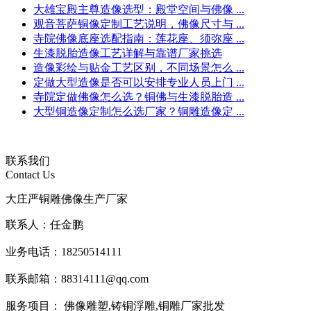
大雄宝殿主尊造像选型：殿堂空间与佛像 ...
观音菩萨铜像定制工艺说明，佛像尺寸与 ...
寺院佛像底座选配指南：莲花座、须弥座 ...
生漆脱胎造像工艺详解与靠谱厂家挑选
造像彩绘与贴金工艺区别，不同场景怎么 ...
定做大型造像是否可以安排专业人员上门 ...
寺院定做佛像怎么选？铜佛与生漆脱胎造 ...
大型铜造像定制怎么选厂家？铜雕造像定 ...
联系我们
Contact Us
大庄严铜雕佛像生产厂家
联系人：任金鹏
业务电话：18250514111
联系邮箱：88314111@qq.com
服务项目： 佛像雕塑,铸铜浮雕,铜雕厂家批发