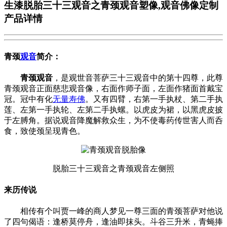
生漆脱胎三十三观音之青颈观音塑像,观音佛像定制
产品详情
青颈
观音
简介：
青颈观音
，是观世音菩萨三十三观音中的第十四尊，此尊
青颈观音正面慈悲观音像，右面作师子面，左面作猪面首戴宝
冠。冠中有化
无量寿佛
。又有四臂，右第一手执杖、第二手执
莲、左第一手执轮、左第二手执螺。以虎皮为裙，以黑虎皮披
于左膊角。据说观音降魔解救众生，为不使毒药传世害人而呑
食，致使颈呈现青色。
脱胎三十三观音之青颈观音左侧照
来历传说
相传有个叫贾一峰的商人梦见一尊三面的青颈菩萨对他说
了四句偈语：逢桥莫停舟，逢油即抹头。斗谷三升米，青蝇捧