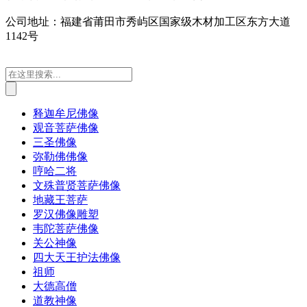
公司地址：福建省莆田市秀屿区国家级木材加工区东方大道
1142号
释迦牟尼佛像
观音菩萨佛像
三圣佛像
弥勒佛佛像
哼哈二将
文殊普贤菩萨佛像
地藏王菩萨
罗汉佛像雕塑
韦陀菩萨佛像
关公神像
四大天王护法佛像
祖师
大德高僧
道教神像