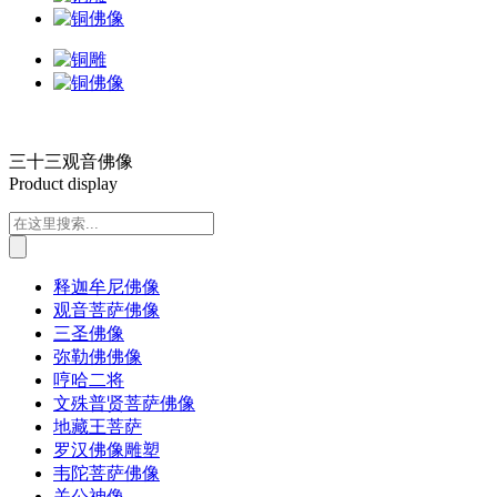
三十三观音佛像
Product display
释迦牟尼佛像
观音菩萨佛像
三圣佛像
弥勒佛佛像
哼哈二将
文殊普贤菩萨佛像
地藏王菩萨
罗汉佛像雕塑
韦陀菩萨佛像
关公神像