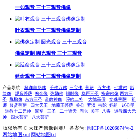
一如观音 三十三观音佛像
叶衣观音 三十三观音佛像定制
佛像定制 圆光观音 三十三观音
延命观音 三十三观音佛像定制
产品导航：
释迦牟尼佛
千佛万佛
三宝佛
菩萨
五方佛
七世佛
彩
绘像
观音菩萨
贴金像
弥勒佛
铜雕像
华严三圣
密宗佛像
西方三
圣
脱胎像
东方三圣
道教神像
哼哈二将
大德高僧
文殊菩萨
祖
师
普贤菩萨
四大天王
地藏王菩萨
关公
罗汉
韦陀
妈祖
赵公明
道教十二元帅
泥塑
三圣
二十诸天
周仓
关平
八将
道教四大元
帅
四大菩萨
八大菩萨
版权所有 © 大庄严佛像铜雕厂 备案号:
闽ICP备10206874号-2
网站地图xml
网站地图txt