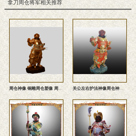
拿刀周仓将军相关推荐
周仓神像 铜雕周仓塑像 周仓雕塑
关公左右护法神像周仓神像彩绘雕塑