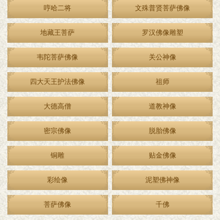
哼哈二将
文殊普贤菩萨佛像
地藏王菩萨
罗汉佛像雕塑
韦陀菩萨佛像
关公神像
四大天王护法佛像
祖师
大德高僧
道教神像
密宗佛像
脱胎佛像
铜雕
贴金佛像
彩绘像
泥塑佛神像
菩萨佛像
千佛