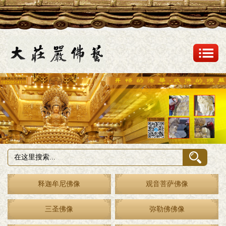
释迦牟尼佛像
观音菩萨佛像
三圣佛像
弥勒佛佛像