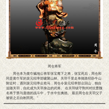
周仓将军
周仓本为黄巾贼地公将军张宝麾下之将，张宝死后，周仓和
同是黄巾军的裴元绍率部啸聚山林。关羽千里走单骑路经卧牛山
附近时，遇到裴元绍率众抢马，周仓令裴元绍率部众回山，独自
追随关羽，自此成为关羽身边的武将。 在关羽镇守荆州对抗曹魏
名将于禁与庞德的战斗中，于水中生擒德。 最后周仓在关羽父子
被斩之后自刎而死。”