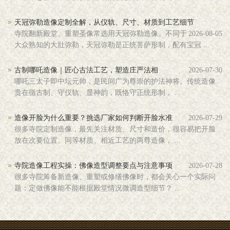
天冠弥勒造像定制全解，从仪轨、尺寸、材质到工艺细节
寺院翻新殿堂、重塑圣像常选用天冠弥勒造像。不同于
2026-08-05
大众熟知的大肚弥勒，天冠弥勒是正统菩萨形制，配有宝冠 ...
古制哪吒造像｜匠心古法工艺，塑造庄严法相
2026-07-30
哪吒三太子即中坛元帅，是民间广为尊崇的护法神将。传统造像
贵在循古制、守仪轨、显神韵，既恪守正统形制， ...
造像开脸为什么重要？挑选厂家如何判断开脸水准
2026-07-29
很多寺院定制造像，最先关注材质、尺寸和造价，很容易把开脸
放在次要位置。同等材质、相近工艺的两尊造像， ...
寺院造像工程实操：佛像造型调整要点与注意事项
2026-07-28
很多寺院筹备新造像、重塑或修缮佛像时，都会关心一个实际问
题：定做佛像能不能根据殿堂情况微调造型细节？ ...