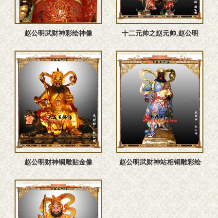
赵公明武财神彩绘神像
十二元帅之赵元帅,赵公明
赵公明财神铜雕贴金像
赵公明武财神站相铜雕彩绘