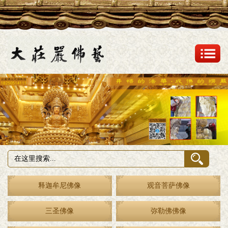
释迦牟尼佛像
观音菩萨佛像
三圣佛像
弥勒佛佛像