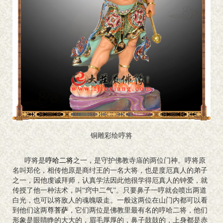
铜雕彩绘哼将
哼将是
哼哈二将
之一，是守护佛教寺庙的两位门神。哼将原
名叫郑伦，相传他原是商纣王的一名大将，也是度厄真人的弟子
之一，因他虔诚拜师，认真学法因此他很学得厄真人的钟爱，就
传授了他一种法术，叫“窍中二气”。只要鼻子一哼就会喷出两道
白光，也可以将敌人的魂魄吸走。一般这两位在山门内都可以看
到他们这两尊
菩萨
，它们两位是佛教里最有名的哼哈二将，他们
形象是眼睛睁的大大的，眉毛厚厚的，鼻子鼓鼓的，上身都是赤