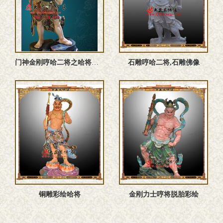
门神金刚哼哈二将之哈将彩绘雕塑像
石雕哼哈二将,石雕佛像
铜雕彩绘哈将
金刚力士哼将脱胎彩绘