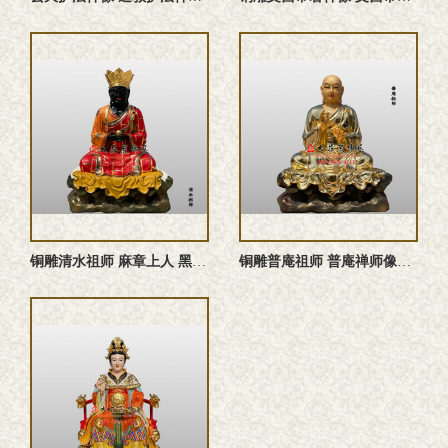
铜雕清水祖师 麻章上人 黑面祖师 清水真人雕塑定制
铜雕普庵祖师 普庵禅师像定制