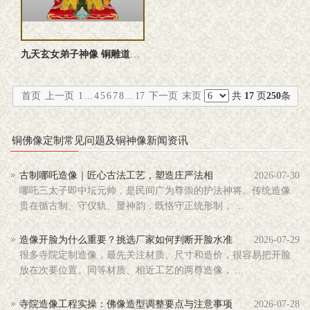
九天玄女弟子神像 铜雕道教神像定制
首页
上一页
1
...
4
5
6
7
8
...
17
下一页
末页
共
17
页
250
条
铜佛像定制常见问题及铜神像新闻资讯
古制哪吒造像｜匠心古法工艺，塑造庄严法相
2026-07-30
哪吒三太子即中坛元帅，是民间广为尊崇的护法神将。传统造像
贵在循古制、守仪轨、显神韵，既恪守正统形制， ...
造像开脸为什么重要？挑选厂家如何判断开脸水准
2026-07-29
很多寺院定制造像，最先关注材质、尺寸和造价，很容易把开脸
放在次要位置。同等材质、相近工艺的两尊造像， ...
寺院造像工程实操：佛像造型调整要点与注意事项
2026-07-28