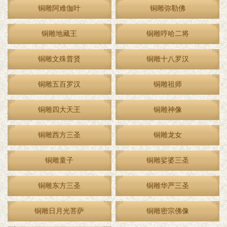
铜雕阿难伽叶
铜雕弥勒佛
铜雕地藏王
铜雕哼哈二将
铜雕文殊普贤
铜雕十八罗汉
铜雕五百罗汉
铜雕祖师
铜雕四大天王
铜雕神像
铜雕西方三圣
铜雕龙女
铜雕童子
铜雕娑婆三圣
铜雕东方三圣
铜雕华严三圣
铜雕日月光菩萨
铜雕密宗佛像