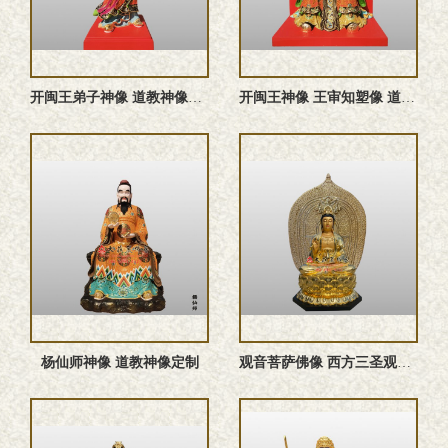
开闽王弟子神像 道教神像定制
开闽王神像 王审知塑像 道教神像定制
杨仙师神像 道教神像定制
观音菩萨佛像 西方三圣观世音菩萨雕塑 观音佛像定制