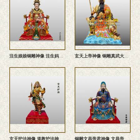
注生娘娘铜雕神像 注生妈神像 铜雕送子娘娘神像 成育之神注生 ...
玄天上帝神像 铜雕真武大帝 北极真君神像 道教神像定制
玄天护法神像 道教护法神像定制
铜雕文昌帝君神像 文昌帝君道教神像定制