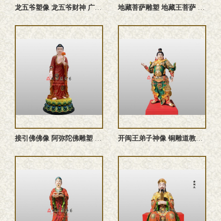
龙五爷塑像 龙五爷财神 广济龙王文殊菩萨雕塑
地藏菩萨雕塑 地藏王菩萨 大愿地藏王菩萨佛像定制
接引佛佛像 阿弥陀佛雕塑 无量寿佛 佛像定制
开闽王弟子神像 铜雕道教神像定制