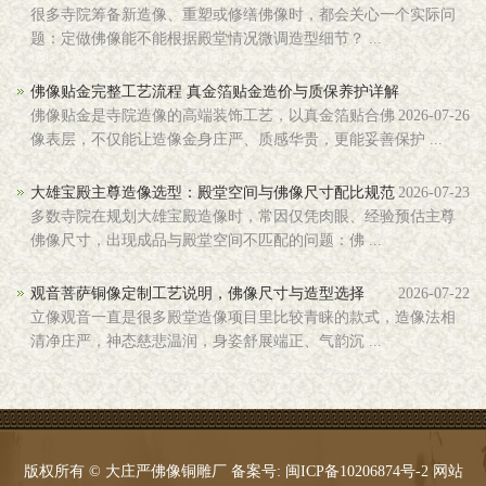
很多寺院筹备新造像、重塑或修缮佛像时，都会关心一个实际问
题：定做佛像能不能根据殿堂情况微调造型细节？ ...
佛像贴金完整工艺流程 真金箔贴金造价与质保养护详解
佛像贴金是寺院造像的高端装饰工艺，以真金箔贴合佛
2026-07-26
像表层，不仅能让造像金身庄严、质感华贵，更能妥善保护 ...
大雄宝殿主尊造像选型：殿堂空间与佛像尺寸配比规范
2026-07-23
多数寺院在规划大雄宝殿造像时，常因仅凭肉眼、经验预估主尊
佛像尺寸，出现成品与殿堂空间不匹配的问题：佛 ...
观音菩萨铜像定制工艺说明，佛像尺寸与造型选择
2026-07-22
立像观音一直是很多殿堂造像项目里比较青睐的款式，造像法相
清净庄严，神态慈悲温润，身姿舒展端正、气韵沉 ...
版权所有 © 大庄严佛像铜雕厂 备案号:
闽ICP备10206874号-2
网站