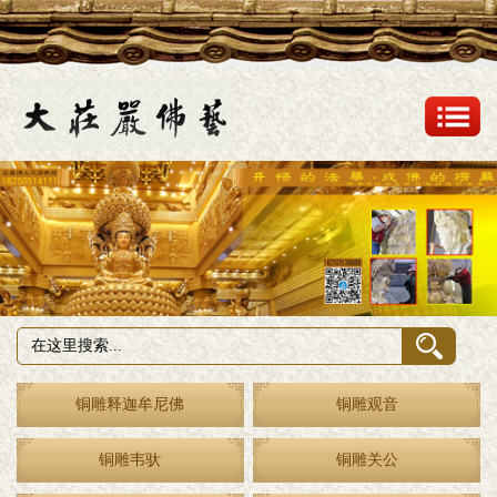
铜雕释迦牟尼佛
铜雕观音
铜雕韦驮
铜雕关公