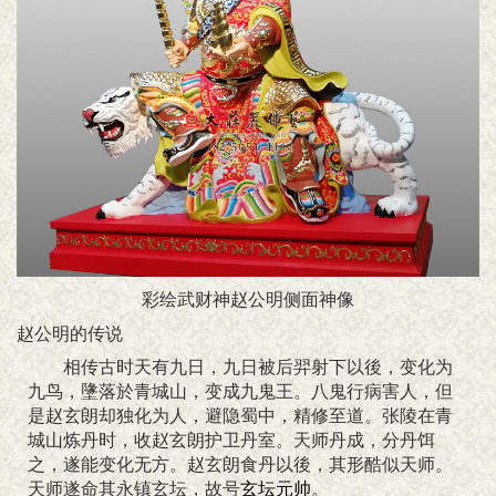
彩绘武财神赵公明侧面神像
赵公明的传说
相传古时天有九日，九日被后羿射下以後，变化为
九鸟，墬落於青城山，变成九鬼王。八鬼行病害人，但
是赵玄朗却独化为人，避隐蜀中，精修至道。张陵在青
城山炼丹时，收赵玄朗护卫丹室。天师丹成，分丹饵
之，遂能变化无方。赵玄朗食丹以後，其形酷似天师。
天师遂命其永镇玄坛，故号
玄坛元帅
。