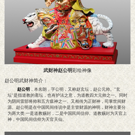
武财神赵公明
彩绘神像
赵公明武财神简介：
赵公明
，本名朗，字公明，又称赵玄坛，赵公元帅。"玄
坛"是指道教的斋坛，也有护法之意，为道教四大元帅之一。同时
为阴间雷部将帅和五方瘟神之一。又相传为正财神，司掌世间财
源。赵公明是在中国民间传说中是主管财源的神明，财神主要分
为两大类:一是道教赐封，二是中国民间信仰。道教赐封为天官上
神，中国民间信仰为天官天仙。