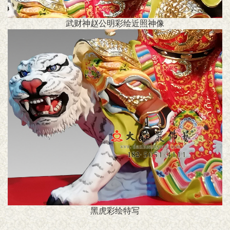
武财神赵公明彩绘近照神像
黑虎彩绘特写