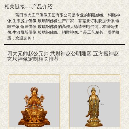
相关链接----产品介绍
莆田市大庄严佛像工艺有限公司是专业的
铜雕
佛像，铜雕
神
像
,生漆
脱胎佛像
,玻璃钢佛像生产厂家，有需要订制脱胎佛像,铜
雕神像,铜雕佛像,玻璃钢佛像的高僧大德请来电咨询，本司铜佛
像,生漆脱胎佛像,玻璃钢佛像，铜雕神像,产品工艺精甚、质优价
廉，欢迎选购！
四大元帅赵公元帅 武财神赵公明雕塑 五方瘟神赵
玄坛神像定制相关推荐