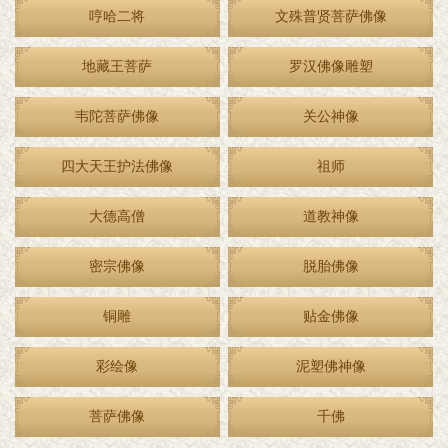
哼哈二将
文殊普贤菩萨佛像
地藏王菩萨
罗汉佛像雕塑
韦陀菩萨佛像
关公神像
四大天王护法佛像
祖师
大德高僧
道教神像
密宗佛像
脱胎佛像
铜雕
贴金佛像
彩绘像
泥塑佛神像
菩萨佛像
千佛