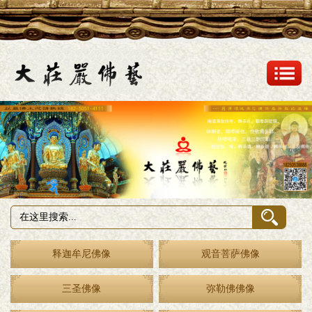
释迦牟尼佛像
观音菩萨佛像
三圣佛像
弥勒佛佛像