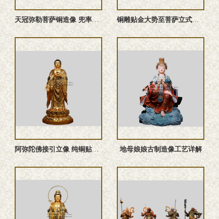
天冠弥勒菩萨铜造像 兜率弥勒铜像
铜雕贴金大势至菩萨立式圣像
阿弥陀佛接引立像 纯铜贴金佛像定做
地母娘娘古制造像工艺详解