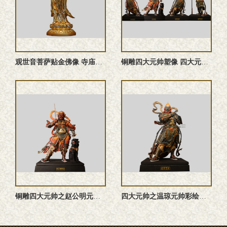
观世音菩萨贴金佛像 寺庙大型殿堂造像厂家可定做
铜雕四大元帅塑像 四大元帅雕塑 四大元帅神像
铜雕四大元帅之赵公明元帅塑像
四大元帅之温琼元帅‌彩绘神像