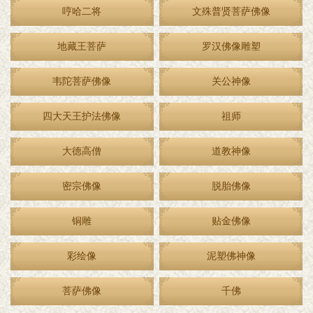
哼哈二将
文殊普贤菩萨佛像
地藏王菩萨
罗汉佛像雕塑
韦陀菩萨佛像
关公神像
四大天王护法佛像
祖师
大德高僧
道教神像
密宗佛像
脱胎佛像
铜雕
贴金佛像
彩绘像
泥塑佛神像
菩萨佛像
千佛