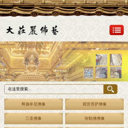
释迦牟尼佛像
观音菩萨佛像
三圣佛像
弥勒佛佛像