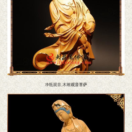
净瓶观音,木雕
观音菩萨