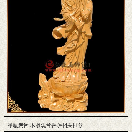
净瓶观音,木雕观音菩萨相关推荐