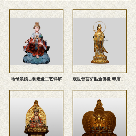
地母娘娘古制造像工艺详解
观世音菩萨贴金佛像 寺庙大型殿堂造像厂家可定做