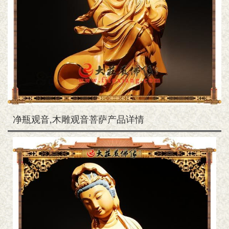
净瓶观音,木雕观音菩萨产品详情