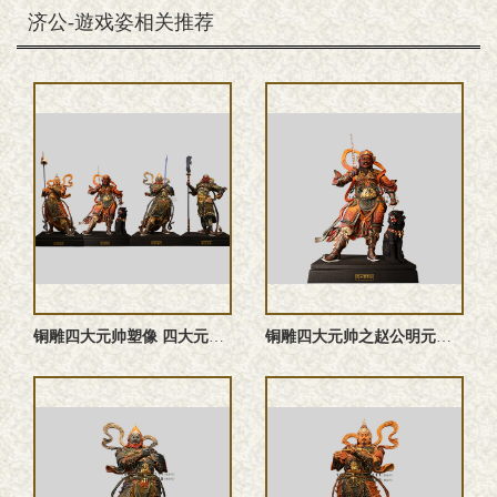
济公-遊戏姿相关推荐
铜雕四大元帅塑像 四大元帅雕塑 四大元帅神像
铜雕四大元帅之赵公明元帅塑像