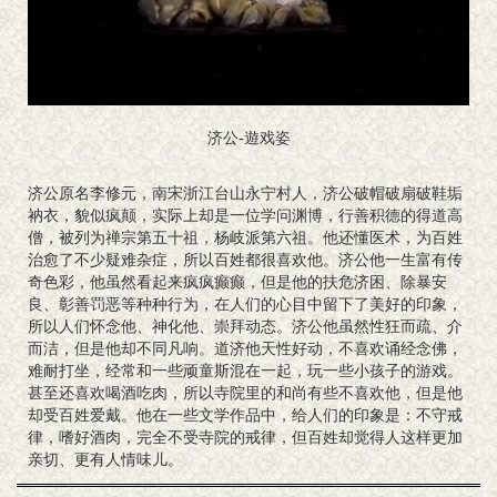
济公-遊戏姿
济公原名李修元，南宋浙江台山永宁村人，济公破帽破扇破鞋垢
衲衣，貌似疯颠，实际上却是一位学问渊博，行善积德的得道高
僧，被列为禅宗第五十祖，杨岐派第六祖。他还懂医术，为百姓
治愈了不少疑难杂症，所以百姓都很喜欢他。济公他一生富有传
奇色彩，他虽然看起来疯疯癫癫，但是他的扶危济困、除暴安
良、彰善罚恶等种种行为，在人们的心目中留下了美好的印象，
所以人们怀念他、神化他、崇拜动态。济公他虽然性狂而疏、介
而洁，但是他却不同凡响。道济他天性好动，不喜欢诵经念佛，
难耐打坐，经常和一些顽童斯混在一起，玩一些小孩子的游戏。
甚至还喜欢喝酒吃肉，所以寺院里的和尚有些不喜欢他，但是他
却受百姓爱戴。他在一些文学作品中，给人们的印象是：不守戒
律，嗜好酒肉，完全不受寺院的戒律，但百姓却觉得人这样更加
亲切、更有人情味儿。