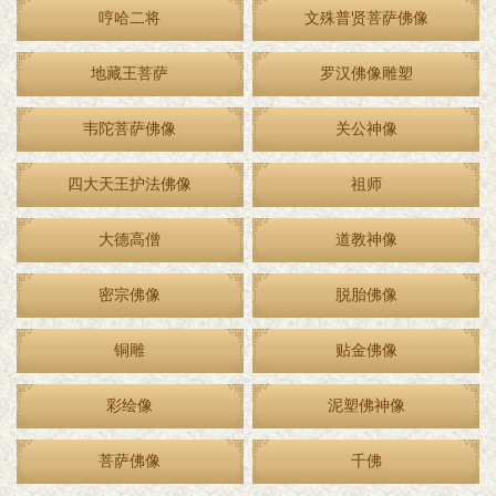
哼哈二将
文殊普贤菩萨佛像
地藏王菩萨
罗汉佛像雕塑
韦陀菩萨佛像
关公神像
四大天王护法佛像
祖师
大德高僧
道教神像
密宗佛像
脱胎佛像
铜雕
贴金佛像
彩绘像
泥塑佛神像
菩萨佛像
千佛