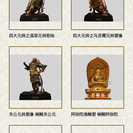
四大元帅之温琼元帅‌彩绘神像
四大元帅之马灵耀元帅塑像
关公元帅塑像 铜雕关公元帅 关公元帅雕塑 关公元帅神像
阿弥陀佛雕塑 铜雕阿弥陀佛塑像