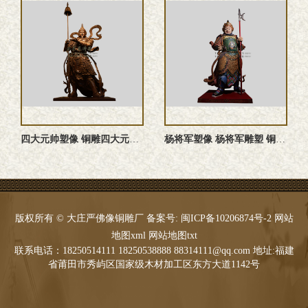
四大元帅塑像 铜雕四大元帅 四大元帅神像 四大元帅雕塑
杨将军塑像 杨将军雕塑 铜雕杨将军塑像 杨将军神像
版权所有 © 大庄严佛像铜雕厂 备案号:
闽ICP备10206874号-2
网站
地图xml
网站地图txt
联系电话：18250514111 18250538888 88314111@qq.com 地址:福建
省莆田市秀屿区国家级木材加工区东方大道1142号