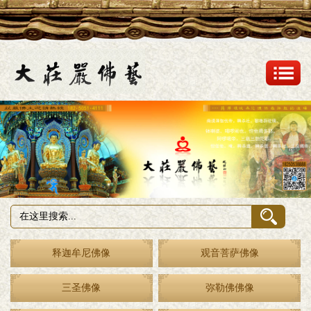
释迦牟尼佛像
观音菩萨佛像
三圣佛像
弥勒佛佛像