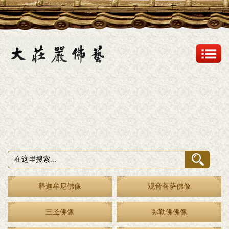
释迦牟尼佛像
观音菩萨佛像
三圣佛像
弥勒佛佛像