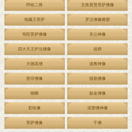
哼哈二将
文殊普贤菩萨佛像
地藏王菩萨
罗汉佛像雕塑
韦陀菩萨佛像
关公神像
四大天王护法佛像
祖师
大德高僧
道教神像
密宗佛像
脱胎佛像
铜雕
贴金佛像
彩绘像
泥塑佛神像
菩萨佛像
千佛