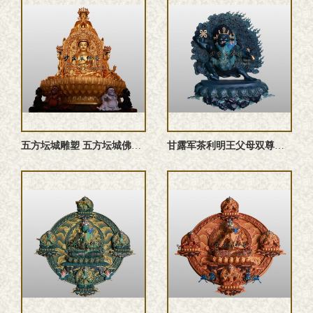
五方坛城‌雕塑 五方坛城佛像 五方佛雕塑
甘露军茶利明王父母双尊雕塑