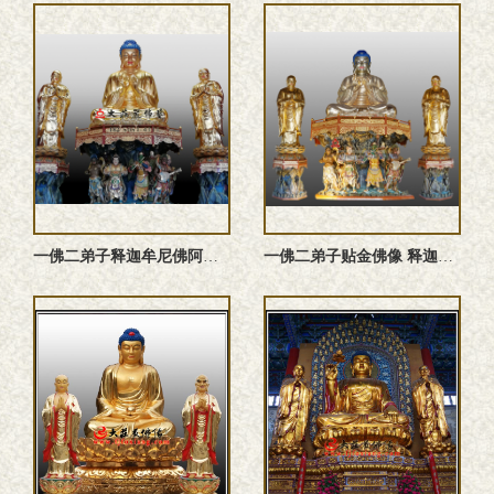
一佛二弟子释迦牟尼佛阿难尊者迦叶尊者贴金铜佛像定制
一佛二弟子贴金佛像 释迦牟尼佛阿难尊者迦叶尊者雕塑定制