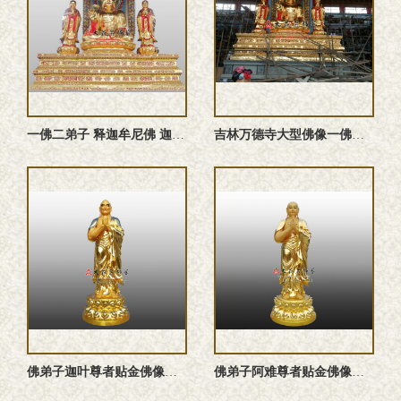
一佛二弟子 释迦牟尼佛 迦叶尊者 阿难尊者 佛像定制
吉林万德寺大型佛像一佛二弟子五百罗汉彩绘贴金塑像释迦牟尼佛迦 ...
佛弟子迦叶尊者贴金佛像雕塑全图
佛弟子阿难尊者贴金佛像定制