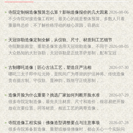
寺院定制铜造像预算怎么算？影响造像报价的几大因素
2026-08-06
不少寺院对接造像工程时，最关心的就是整体预算。多数人只看
重最终总价，不了解价格浮动的核心原因，容易出 ...
天冠弥勒造像定制全解，从仪轨、尺寸、材质到工艺细节
寺院翻新殿堂、重塑圣像常选用天冠弥勒造像。不同于
2026-08-05
大众熟知的大肚弥勒，天冠弥勒是正统菩萨形制，配有宝冠 ...
古制哪吒造像｜匠心古法工艺，塑造庄严法相
2026-07-30
哪吒三太子即中坛元帅，是民间广为尊崇的护法神将。传统造像
贵在循古制、守仪轨、显神韵，既恪守正统形制， ...
造像开脸为什么重要？挑选厂家如何判断开脸水准
2026-07-29
很多寺院定制造像，最先关注材质、尺寸和造价，很容易把开脸
放在次要位置。同等材质、相近工艺的两尊造像， ...
寺院造像工程实操：佛像造型调整要点与注意事项
2026-07-28
很多寺院筹备新造像、重塑或修缮佛像时，都会关心一个实际问