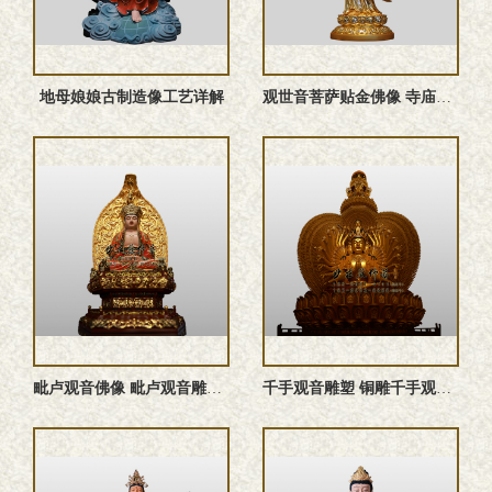
地母娘娘古制造像工艺详解
观世音菩萨贴金佛像 寺庙大型殿堂造像厂家可定做
‌毗卢观音佛像 ‌毗卢观音雕塑 ‌毗卢观音塑像 铜雕‌毗卢观 ...
千手观音雕塑 铜雕千手观音佛像 千手观音佛像 千手观音塑像