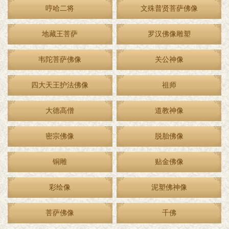
哼哈二将
文殊普贤菩萨佛像
地藏王菩萨
罗汉佛像雕塑
韦陀菩萨佛像
关公神像
四大天王护法佛像
祖师
大德高僧
道教神像
密宗佛像
脱胎佛像
铜雕
贴金佛像
彩绘像
泥塑佛神像
菩萨佛像
千佛