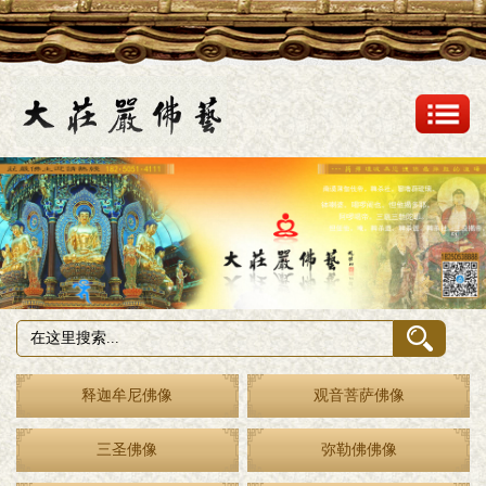
释迦牟尼佛像
观音菩萨佛像
三圣佛像
弥勒佛佛像