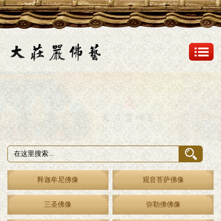
释迦牟尼佛像
观音菩萨佛像
三圣佛像
弥勒佛佛像