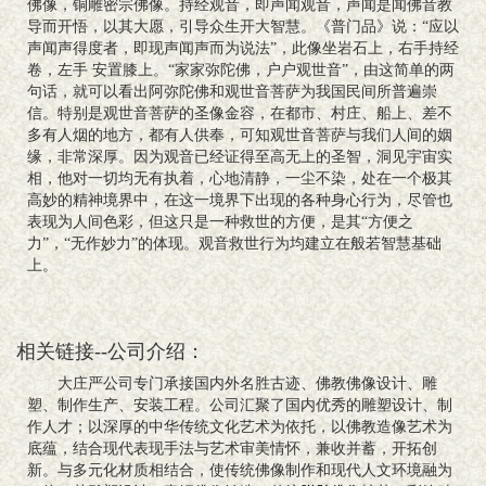
佛像，铜雕密宗佛像。持经观音，即声闻观音，声闻是闻佛音教
导而开悟，以其大愿，引导众生开大智慧。《普门品》说：“应以
声闻声得度者，即现声闻声而为说法”，此像坐岩石上，右手持经
卷，左手 安置膝上。“家家弥陀佛，户户观世音”，由这简单的两
句话，就可以看出阿弥陀佛和观世音菩萨为我国民间所普遍崇
信。特别是观世音菩萨的圣像金容，在都市、村庄、船上、差不
多有人烟的地方，都有人供奉，可知观世音菩萨与我们人间的姻
缘，非常深厚。因为观音已经证得至高无上的圣智，洞见宇宙实
相，他对一切均无有执着，心地清静，一尘不染，处在一个极其
高妙的精神境界中，在这一境界下出现的各种身心行为，尽管也
表现为人间色彩，但这只是一种救世的方便，是其“方便之
力”，“无作妙力”的体现。观音救世行为均建立在般若智慧基础
上。
相关链接--公司介绍：
大庄严公司专门承接国内外名胜古迹、佛教佛像设计、雕
塑、制作生产、安装工程。公司汇聚了国内优秀的雕塑设计、制
作人才；以深厚的中华传统文化艺术为依托，以佛教造像艺术为
底蕴，结合现代表现手法与艺术审美情怀，兼收并蓄，开拓创
新。与多元化材质相结合，使传统佛像制作和现代人文环境融为