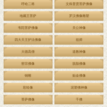
哼哈二将
文殊普贤菩萨佛像
地藏王菩萨
罗汉佛像雕塑
韦陀菩萨佛像
关公神像
四大天王护法佛像
祖师
大德高僧
道教神像
密宗佛像
脱胎佛像
铜雕
贴金佛像
彩绘像
泥塑佛神像
菩萨佛像
千佛