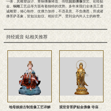
一体，其雕塑设计、青铜佛像铸造、传统
脱胎佛像
技艺、彩绘贴
金、
铜雕
工艺品等方面有着独特的优势。多年来我们全体员工虔
诚雕塑，倾心制作、仗佛力加持，不违圣意、不负佛恩，所成诸
佛菩萨圣象，皆如法如仪、相好庄严、受到业内外人士的称赞。
持经观音 站相关推荐
地母娘娘古制造像工艺详解
观世音菩萨贴金佛像 寺庙大型殿堂造像厂家可定做