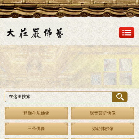
释迦牟尼佛像
观音菩萨佛像
三圣佛像
弥勒佛佛像