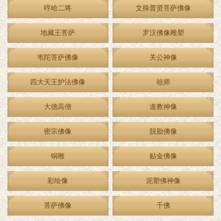
哼哈二将
文殊普贤菩萨佛像
地藏王菩萨
罗汉佛像雕塑
韦陀菩萨佛像
关公神像
四大天王护法佛像
祖师
大德高僧
道教神像
密宗佛像
脱胎佛像
铜雕
贴金佛像
彩绘像
泥塑佛神像
菩萨佛像
千佛