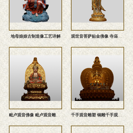
地母娘娘古制造像工艺详解
观世音菩萨贴金佛像 寺庙大型殿堂造像厂家可定做
‌毗卢观音佛像 ‌毗卢观音雕塑 ‌毗卢观音塑像 铜雕‌毗卢观 ...
千手观音雕塑 铜雕千手观音佛像 千手观音佛像 千手观音塑像