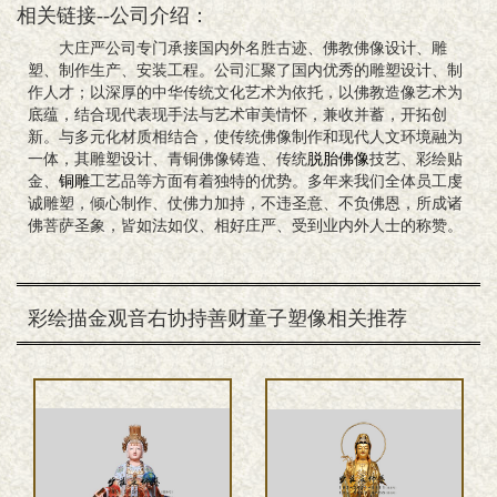
相关链接--公司介绍：
大庄严公司专门承接国内外名胜古迹、佛教佛像设计、雕
塑、制作生产、安装工程。公司汇聚了国内优秀的雕塑设计、制
作人才；以深厚的中华传统文化艺术为依托，以佛教造像艺术为
底蕴，结合现代表现手法与艺术审美情怀，兼收并蓄，开拓创
新。与多元化材质相结合，使传统佛像制作和现代人文环境融为
一体，其雕塑设计、青铜佛像铸造、传统
脱胎佛像
技艺、彩绘贴
金、
铜雕
工艺品等方面有着独特的优势。多年来我们全体员工虔
诚雕塑，倾心制作、仗佛力加持，不违圣意、不负佛恩，所成诸
佛菩萨圣象，皆如法如仪、相好庄严、受到业内外人士的称赞。
彩绘描金观音右协持善财童子塑像相关推荐