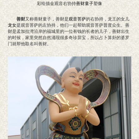
彩绘描金观音右协持
善财童子
塑像
善财
又称善财童子，善财是
观音菩萨
的右协持，龙王的女儿
龙女
是观音菩萨的左协持，他们一起帮助观音菩萨普度众生。善
财是孟加拉湾沿岸的福城里的一位有钱的长者的儿子，善财出生
的时候，家里突然自然涌现很多奇珍异宝，所以占卜算卦的婆罗
门就帮他取名叫善财。