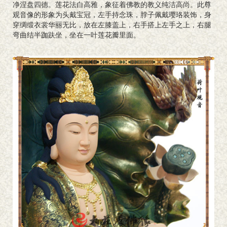
净涅盘四德。莲花法白高雅，象征着佛教的教义纯洁高尚。此尊
观音像的形象为头戴宝冠，左手持念珠，脖子佩戴璎珞装饰，身
穿绸缎衣裳华丽无比，放在左膝盖上，右手搭上左手之上，右腿
弯曲结半跏趺坐，坐在一叶莲花瓣里面。