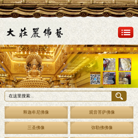
释迦牟尼佛像
观音菩萨佛像
三圣佛像
弥勒佛佛像