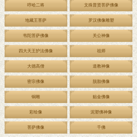
哼哈二将
文殊普贤菩萨佛像
地藏王菩萨
罗汉佛像雕塑
韦陀菩萨佛像
关公神像
四大天王护法佛像
祖师
大德高僧
道教神像
密宗佛像
脱胎佛像
铜雕
贴金佛像
彩绘像
泥塑佛神像
菩萨佛像
千佛