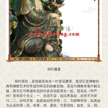
荷叶
观音
荷叶观音，是指观音坐在一叶莲花瓣里。莲花它是佛教经
典和佛教艺术经常提到和见到的象征物。莲花与佛教有着不解之
缘，因为它与释迦牟尼的许多传说联系在一起。莲花在《华严
经》里有四个含义：一、在泥不染，如法界真如，在世不为世
污；二、自性开发，如真如自性开悟；三、为群蜂所采，如真如
为众圣所用；四、有香、净、柔软、可爱四性、如常、乐、我、