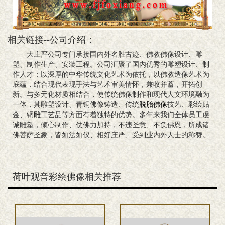
相关链接--公司介绍：
大庄严公司专门承接国内外名胜古迹、佛教佛像设计、雕
塑、制作生产、安装工程。公司汇聚了国内优秀的雕塑设计、制
作人才；以深厚的中华传统文化艺术为依托，以佛教造像艺术为
底蕴，结合现代表现手法与艺术审美情怀，兼收并蓄，开拓创
新。与多元化材质相结合，使传统佛像制作和现代人文环境融为
一体，其雕塑设计、青铜佛像铸造、传统
脱胎佛像
技艺、彩绘贴
金、
铜雕
工艺品等方面有着独特的优势。多年来我们全体员工虔
诚雕塑，倾心制作、仗佛力加持，不违圣意、不负佛恩，所成诸
佛菩萨圣象，皆如法如仪、相好庄严、受到业内外人士的称赞。
荷叶观音彩绘佛像相关推荐