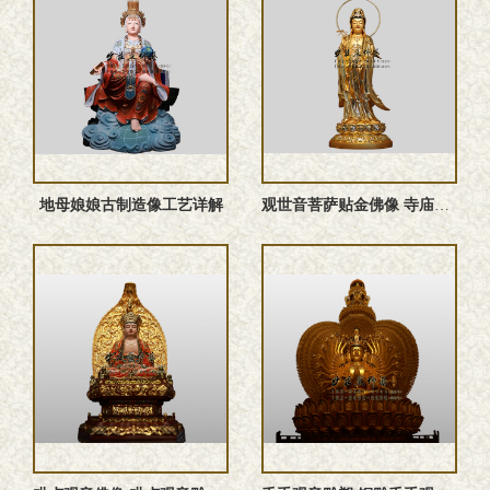
地母娘娘古制造像工艺详解
观世音菩萨贴金佛像 寺庙大型殿堂造像厂家可定做