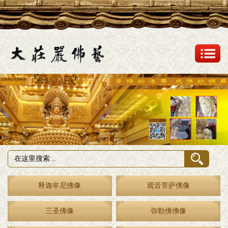
释迦牟尼佛像
观音菩萨佛像
三圣佛像
弥勒佛佛像