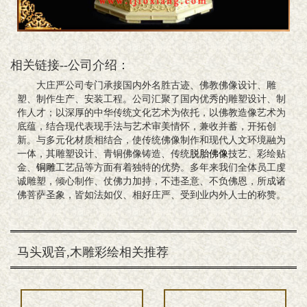
相关链接--公司介绍：
大庄严公司专门承接国内外名胜古迹、佛教佛像设计、雕
塑、制作生产、安装工程。公司汇聚了国内优秀的雕塑设计、制
作人才；以深厚的中华传统文化艺术为依托，以佛教造像艺术为
底蕴，结合现代表现手法与艺术审美情怀，兼收并蓄，开拓创
新。与多元化材质相结合，使传统佛像制作和现代人文环境融为
一体，其雕塑设计、青铜佛像铸造、传统
脱胎佛像
技艺、彩绘贴
金、
铜雕
工艺品等方面有着独特的优势。多年来我们全体员工虔
诚雕塑，倾心制作、仗佛力加持，不违圣意、不负佛恩，所成诸
佛菩萨圣象，皆如法如仪、相好庄严、受到业内外人士的称赞。
马头观音,木雕彩绘相关推荐