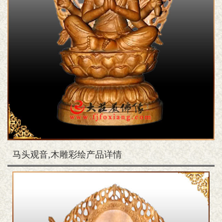
马头观音,木雕彩绘产品详情