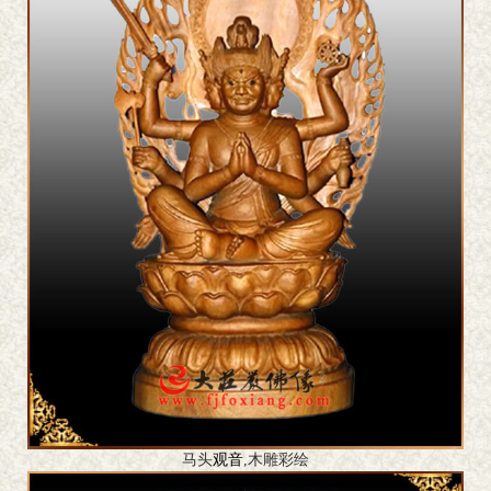
马头
观音
,木雕彩绘