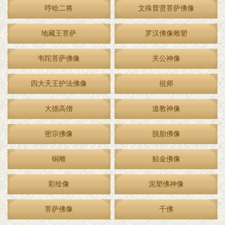
哼哈二将
文殊普贤菩萨佛像
地藏王菩萨
罗汉佛像雕塑
韦陀菩萨佛像
关公神像
四大天王护法佛像
祖师
大德高僧
道教神像
密宗佛像
脱胎佛像
铜雕
贴金佛像
彩绘像
泥塑佛神像
菩萨佛像
千佛