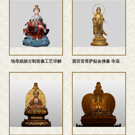
地母娘娘古制造像工艺详解
观世音菩萨贴金佛像 寺庙大型殿堂造像厂家可定做