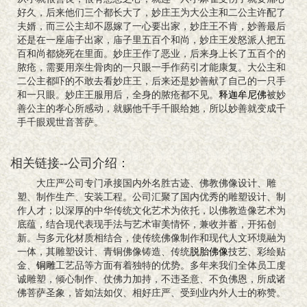
好久，后来他们三个都长大了，妙庄王为大公主和二公主许配了
夫婿，而三公主却不愿嫁了一心要出家，妙庄王不肯，妙善最后
还是在一座庙子出家，庙子里五百个和尚，妙庄王发怒派人把五
百和尚都烧死在里面。妙庄王作了恶业，后来身上长了五百个的
脓疮，需要用亲生骨肉的一只眼一手作药引才能康复。大公主和
二公主都吓的不敢去看妙庄王，后来还是妙善献了自己的一只手
和一只眼。妙庄王服用后，全身的脓疮都不见。
释迦牟尼佛
被妙
善公主的孝心所感动，就赐他千手千眼给她，所以妙善就变成千
手千眼观世音菩萨。
相关链接--公司介绍：
大庄严公司专门承接国内外名胜古迹、佛教佛像设计、雕
塑、制作生产、安装工程。公司汇聚了国内优秀的雕塑设计、制
作人才；以深厚的中华传统文化艺术为依托，以佛教造像艺术为
底蕴，结合现代表现手法与艺术审美情怀，兼收并蓄，开拓创
新。与多元化材质相结合，使传统佛像制作和现代人文环境融为
一体，其雕塑设计、青铜佛像铸造、传统
脱胎佛像
技艺、彩绘贴
金、
铜雕
工艺品等方面有着独特的优势。多年来我们全体员工虔
诚雕塑，倾心制作、仗佛力加持，不违圣意、不负佛恩，所成诸
佛菩萨圣象，皆如法如仪、相好庄严、受到业内外人士的称赞。