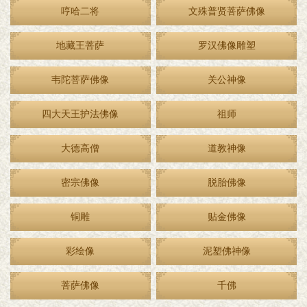
哼哈二将
文殊普贤菩萨佛像
地藏王菩萨
罗汉佛像雕塑
韦陀菩萨佛像
关公神像
四大天王护法佛像
祖师
大德高僧
道教神像
密宗佛像
脱胎佛像
铜雕
贴金佛像
彩绘像
泥塑佛神像
菩萨佛像
千佛