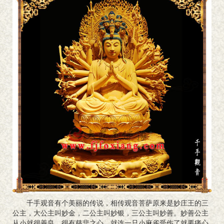
千手观音有个美丽的传说，相传观音菩萨原来是妙庄王的三
公主，大公主叫妙金，二公主叫妙银，三公主叫妙善。妙善公主
从小就很善良，很有慈悲之心，就连一只小麻雀受伤了就要痛心