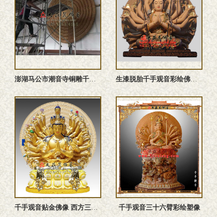
澎湖马公市潮音寺铜雕千手观音安装现场全图实拍
生漆脱胎千手观音彩绘佛像 千手千眼观音雕塑 观音菩萨佛像订制
千手观音贴金佛像 西方三圣千手千眼观世音菩萨雕塑
千手观音三十六臂彩绘塑像