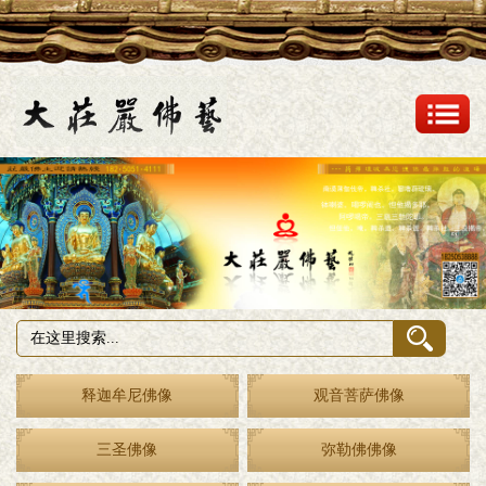
释迦牟尼佛像
观音菩萨佛像
三圣佛像
弥勒佛佛像