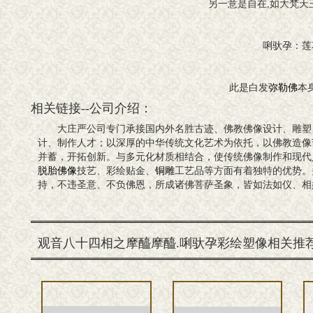
另一意是自在,如大梵天王,无
唎驮孕：莲
此是白发
弥勒佛
本
相关链接--公司介绍：
大庄严公司专门承接国内外名胜古迹、佛教佛像设计、雕塑
计、制作人才；以深厚的中华传统文化艺术为依托，以佛教造像
并蓄，开拓创新。与多元化材质相结合，使传统佛像制作和现代
脱胎佛像
技艺、彩绘贴金、
铜雕
工艺品等方面有着独特的优势。
持，不违圣意、不负佛恩，所成诸佛菩萨圣象，皆如法如仪、相
观音八十四相之摩醯摩醯.唎驮孕彩绘塑像相关推