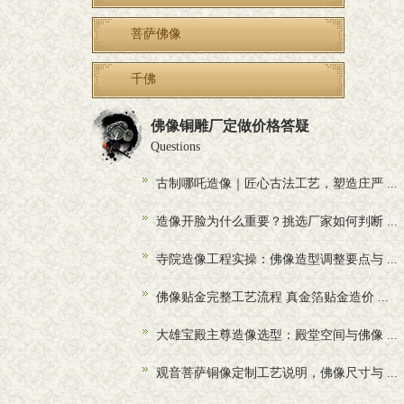
菩萨佛像
千佛
佛像铜雕厂定做价格答疑
Questions
古制哪吒造像｜匠心古法工艺，塑造庄严 ...
造像开脸为什么重要？挑选厂家如何判断 ...
寺院造像工程实操：佛像造型调整要点与 ...
佛像贴金完整工艺流程 真金箔贴金造价 ...
大雄宝殿主尊造像选型：殿堂空间与佛像 ...
观音菩萨铜像定制工艺说明，佛像尺寸与 ...