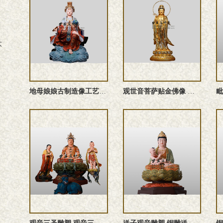
大
地母娘娘古制造像工艺详解
观世音菩萨贴金佛像 寺庙大型殿堂造像厂家可定做