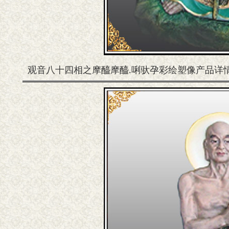
观音八十四相之摩醯摩醯.唎驮孕彩绘塑像产品详