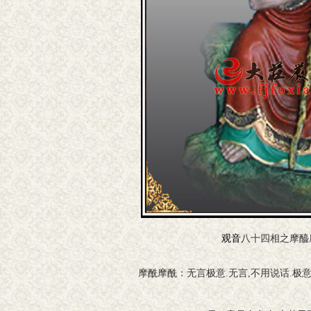
观音
八十四相之摩醯
摩酰摩酰：无言极意.无言,不用说话.极