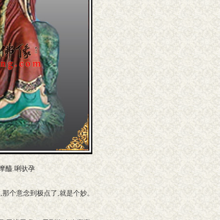
摩醯.唎驮孕
意,那个意念到极点了,就是个妙。