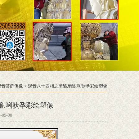
观音菩萨佛像
>
观音八十四相之摩醯摩醯.唎驮孕彩绘塑像
醯.唎驮孕彩绘塑像
09-08