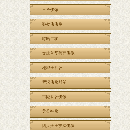
三圣佛像
弥勒佛佛像
哼哈二将
文殊普贤菩萨佛像
地藏王菩萨
罗汉佛像雕塑
韦陀菩萨佛像
关公神像
四大天王护法佛像