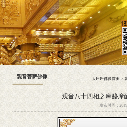
观音菩萨佛像
大庄严佛像首页
>
观音八十四相之摩醯摩
发布时间：2019-