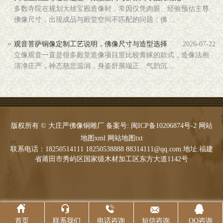
多数寺院在规划大雄宝殿造像时，常因仅凭肉眼、经验预估主尊
佛像尺寸，出现成品与殿堂空间不匹配的问题：佛 ...
观音菩萨铜像定制工艺说明，佛像尺寸与造型选择
2026-07-22
立像观音一直是很多殿堂造像项目里比较青睐的款式，造像法相
清净庄严，神态慈悲温润，身姿舒展端正、气韵沉 ...
版权所有 © 大庄严佛像铜雕厂 备案号:
闽ICP备10206874号-2
网站
地图xml
网站地图txt
联系电话：18250514111 18250538888 88314111@qq.com 地址:福建
省莆田市秀屿区国家级木材加工区东方大道1142号





首页
联系我们
电话咨询
短信咨询
QQ咨询