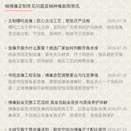
铜佛像定制常见问题及铜神像新闻资讯
古制哪吒造像｜匠心古法工艺，塑造庄严法相
2026-07-30
哪吒三太子即中坛元帅，是民间广为尊崇的护法神将。传统造像
贵在循古制、守仪轨、显神韵，既恪守正统形制， ...
造像开脸为什么重要？挑选厂家如何判断开脸水准
2026-07-29
很多寺院定制造像，最先关注材质、尺寸和造价，很容易把开脸
放在次要位置。同等材质、相近工艺的两尊造像， ...
寺院造像工程实操：佛像造型调整要点与注意事项
2026-07-28
很多寺院筹备新造像、重塑或修缮佛像时，都会关心一个实际问
题：定做佛像能不能根据殿堂情况微调造型细节？ ...
佛像贴金完整工艺流程 真金箔贴金造价与质保养护详解
佛像贴金是寺院造像的高端装饰工艺，以真金箔贴合佛
2026-07-26
像表层，不仅能让造像金身庄严、质感华贵，更能妥善保护 ...
大雄宝殿主尊造像选型：殿堂空间与佛像尺寸配比规范
2026-07-23