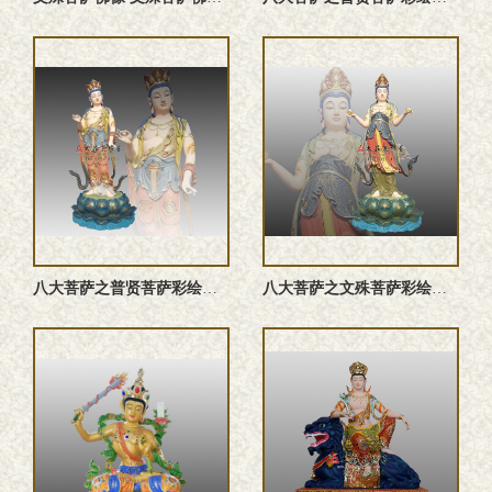
八大菩萨之普贤菩萨彩绘铜雕佛像,华严三圣,遍吉菩萨,佛像雕塑
八大菩萨之文殊菩萨彩绘铜佛像,四大菩萨,法王子,诸佛之母,七 ...