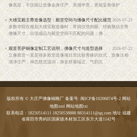
像表层，不仅能让造像金身庄严、质感华贵，更能妥善保护 ...
大雄宝殿主尊造像选型：殿堂空间与佛像尺寸配比规范
2026-07-23
多数寺院在规划大雄宝殿造像时，常因仅凭肉眼、经验预估主尊
佛像尺寸，出现成品与殿堂空间不匹配的问题：佛 ...
观音菩萨铜像定制工艺说明，佛像尺寸与造型选择
2026-07-22
立像观音一直是很多殿堂造像项目里比较青睐的款式，造像法相
清净庄严，神态慈悲温润，身姿舒展端正、气韵沉 ...
版权所有 © 大庄严佛像铜雕厂 备案号:
闽ICP备10206874号-2
网站
地图xml
网站地图txt
联系电话：18250514111 18250538888 88314111@qq.com 地址:福建
省莆田市秀屿区国家级木材加工区东方大道1142号