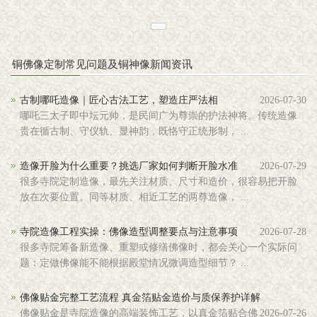
铜佛像定制常见问题及铜神像新闻资讯
古制哪吒造像｜匠心古法工艺，塑造庄严法相
2026-07-30
哪吒三太子即中坛元帅，是民间广为尊崇的护法神将。传统造像
贵在循古制、守仪轨、显神韵，既恪守正统形制， ...
造像开脸为什么重要？挑选厂家如何判断开脸水准
2026-07-29
很多寺院定制造像，最先关注材质、尺寸和造价，很容易把开脸
放在次要位置。同等材质、相近工艺的两尊造像， ...
寺院造像工程实操：佛像造型调整要点与注意事项
2026-07-28
很多寺院筹备新造像、重塑或修缮佛像时，都会关心一个实际问
题：定做佛像能不能根据殿堂情况微调造型细节？ ...
佛像贴金完整工艺流程 真金箔贴金造价与质保养护详解
佛像贴金是寺院造像的高端装饰工艺，以真金箔贴合佛
2026-07-26