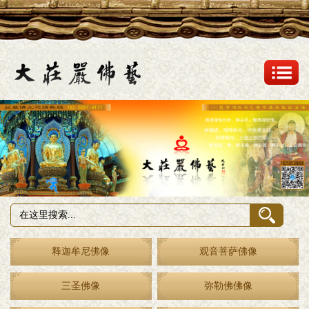
释迦牟尼佛像
观音菩萨佛像
三圣佛像
弥勒佛佛像