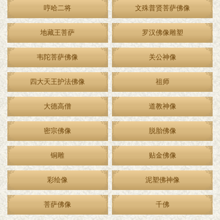
哼哈二将
文殊普贤菩萨佛像
地藏王菩萨
罗汉佛像雕塑
韦陀菩萨佛像
关公神像
四大天王护法佛像
祖师
大德高僧
道教神像
密宗佛像
脱胎佛像
铜雕
贴金佛像
彩绘像
泥塑佛神像
菩萨佛像
千佛