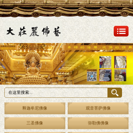
释迦牟尼佛像
观音菩萨佛像
三圣佛像
弥勒佛佛像