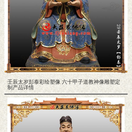
壬辰太岁彭泰彩绘塑像 六十甲子道教神像雕塑定
制产品详情