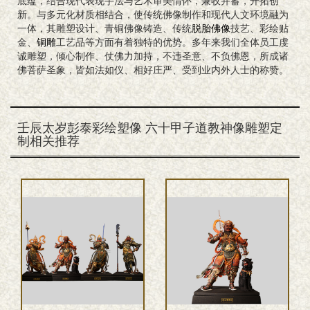
底蕴，结合现代表现手法与艺术审美情怀，兼收并蓄，开拓创
新。与多元化材质相结合，使传统佛像制作和现代人文环境融为
一体，其雕塑设计、青铜佛像铸造、传统
脱胎佛像
技艺、彩绘贴
金、
铜雕
工艺品等方面有着独特的优势。多年来我们全体员工虔
诚雕塑，倾心制作、仗佛力加持，不违圣意、不负佛恩，所成诸
佛菩萨圣象，皆如法如仪、相好庄严、受到业内外人士的称赞。
壬辰太岁彭泰彩绘塑像 六十甲子道教神像雕塑定
制相关推荐