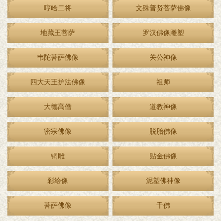
哼哈二将
文殊普贤菩萨佛像
地藏王菩萨
罗汉佛像雕塑
韦陀菩萨佛像
关公神像
四大天王护法佛像
祖师
大德高僧
道教神像
密宗佛像
脱胎佛像
铜雕
贴金佛像
彩绘像
泥塑佛神像
菩萨佛像
千佛