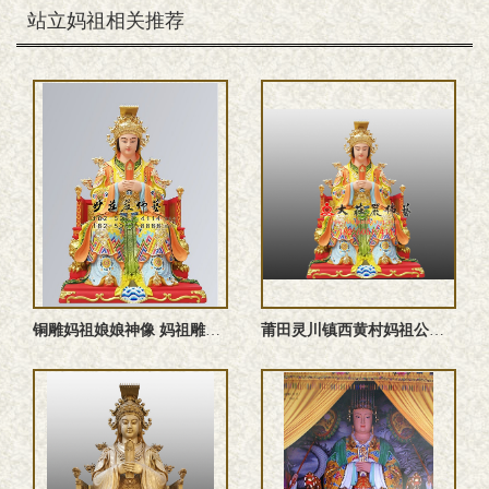
站立妈祖相关推荐
铜雕妈祖娘娘神像 妈祖雕塑 妈祖塑像 天上圣母神像
莆田灵川镇西黄村妈祖公园妈祖娘娘彩绘神像订制