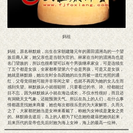
妈祖
妈祖，原名林默娘，出生在宋朝建隆元年的莆田湄洲岛的一个望
族后裔人家，她父亲也是当朝为官的。林家在当时的湄洲岛也是
名门望族的，所以也很希望可以有个男孩继承家业，可是连续生
了五个都是女孩，全家都希望第六个会是男孩，可是又是女孩，
她就是林默娘，她出生时全岛因她的出生而被一道红光照的通
红，父母觉得她可能并非等闲之辈，也就不再因为她的女儿生而
感到失望。林默娘从小就很聪明，只要看过的书、诗、经都能过
目不忘，因为林默娘从小就在海边成长，不仅水性很好，而且还
有洞晓天文气象，还能预测天气。所以在岛上的人们，在什么事
情都愿意找她来商量，她也每次都很乐意的为大家解答。久而久
之了，大家都把她当是女神来看戴了，称她为女神或是
龙女
之类
的。林默娘去逝后，岛上的人都为了纪念她给建庙把她供起来，
后来历代的皇帝也先后封她为海上女神，海上的最高一位神。