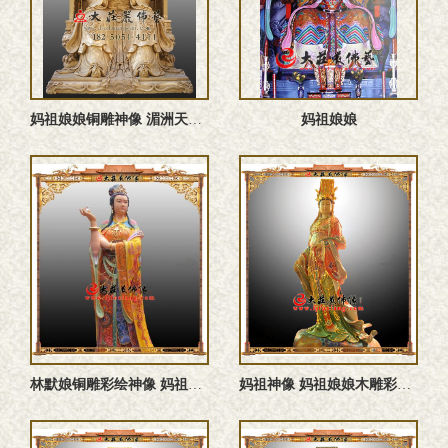
妈祖娘娘铜雕神像 湄洲天上圣母林默娘雕塑定做
妈祖娘娘
林默娘铜雕彩绘神像 妈祖娘娘天妃天后天上圣母道教神像
妈祖神像 妈祖娘娘木雕彩绘描金塑像 海神湄洲天上圣母天妃天后 ...