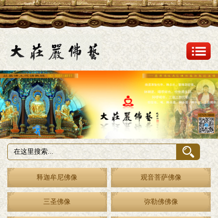
释迦牟尼佛像
观音菩萨佛像
三圣佛像
弥勒佛佛像