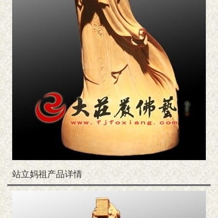
站立妈祖产品详情