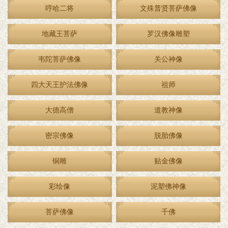
哼哈二将
文殊普贤菩萨佛像
地藏王菩萨
罗汉佛像雕塑
韦陀菩萨佛像
关公神像
四大天王护法佛像
祖师
大德高僧
道教神像
密宗佛像
脱胎佛像
铜雕
贴金佛像
彩绘像
泥塑佛神像
菩萨佛像
千佛