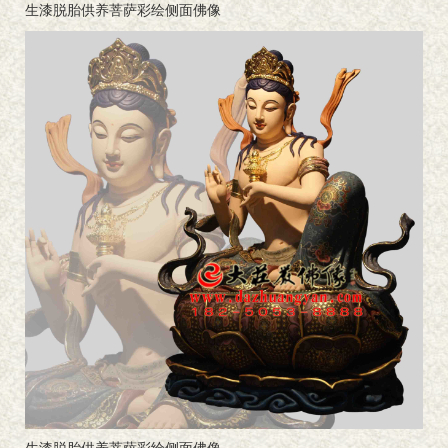
生漆脱胎供养菩萨彩绘侧面佛像