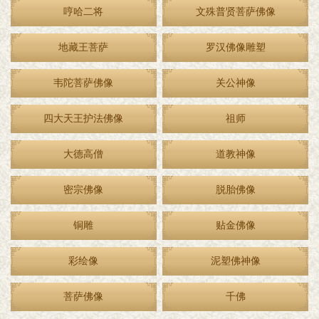
哼哈二将
文殊普贤菩萨佛像
地藏王菩萨
罗汉佛像雕塑
韦陀菩萨佛像
关公神像
四大天王护法佛像
祖师
大德高僧
道教神像
密宗佛像
脱胎佛像
铜雕
贴金佛像
彩绘像
泥塑佛神像
菩萨佛像
千佛