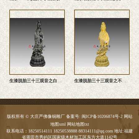
生漆脱胎三十三观音之白衣观音塑像定制,观音佛像实图
生漆脱胎三十三观音之不二观音塑像定制,观音佛像实图
版权所有 © 大庄严佛像铜雕厂 备案号:
闽ICP备10206874号-2
网站
地图xml
网站地图txt
联系电话：18250514111 18250538888 88314111@qq.com 地址:福建
省莆田市秀屿区国家级木材加工区东方大道1142号