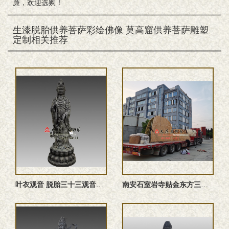
廉，欢迎选购！
生漆脱胎供养菩萨彩绘佛像 莫高窟供养菩萨雕塑
定制相关推荐
叶衣观音 脱胎三十三观音佛像
南安石室岩寺贴金东方三圣佛像安装现场