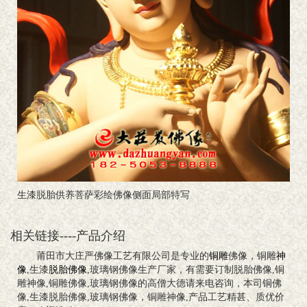
生漆脱胎供养菩萨彩绘佛像侧面局部特写
相关链接----产品介绍
莆田市大庄严佛像工艺有限公司是专业的
铜雕
佛像，铜雕
神
像
,生漆
脱胎佛像
,玻璃钢佛像生产厂家，有需要订制脱胎佛像,铜
雕神像,铜雕佛像,玻璃钢佛像的高僧大德请来电咨询，本司铜佛
像,生漆脱胎佛像,玻璃钢佛像，铜雕神像,产品工艺精甚、质优价