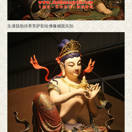
生漆脱胎供养菩萨彩绘佛像侧面实拍