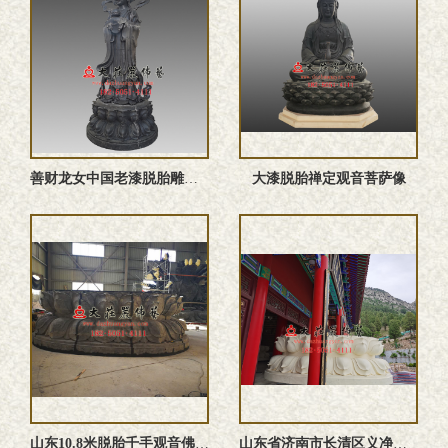
善财龙女中国老漆脱胎雕塑佛像
大漆脱胎禅定观音菩萨像
山东10.8米脱胎千手观音佛像生产试安装现场
山东省济南市长清区义净寺大型脱胎千手观音佛像安装过程现场