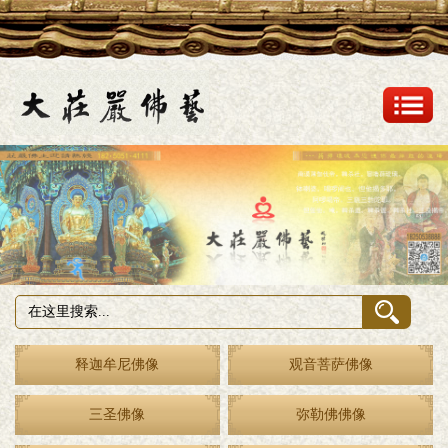
释迦牟尼佛像
观音菩萨佛像
三圣佛像
弥勒佛佛像