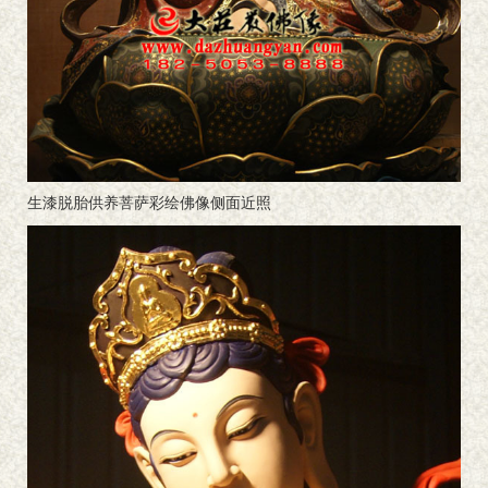
生漆脱胎供养菩萨彩绘佛像侧面近照