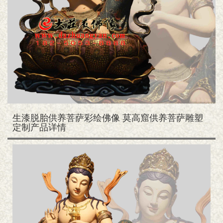
生漆脱胎供养菩萨彩绘佛像 莫高窟供养菩萨雕塑
定制产品详情