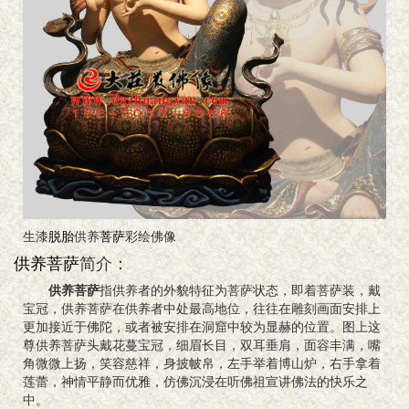
生漆
脱胎
供养
菩萨
彩绘佛像
供养菩萨
简介：
供养菩萨
指供养者的外貌特征为菩萨状态，即着菩萨装，戴
宝冠，供养菩萨在供养者中处最高地位，往往在雕刻画面安排上
更加接近于佛陀，或者被安排在洞窟中较为显赫的位置。图上这
尊供养菩萨头戴花蔓宝冠，细眉长目，双耳垂肩，面容丰满，嘴
角微微上扬，笑容慈祥，身披帔帛，左手举着博山炉，右手拿着
莲蕾，神情平静而优雅，仿佛沉浸在听佛祖宣讲佛法的快乐之
中。