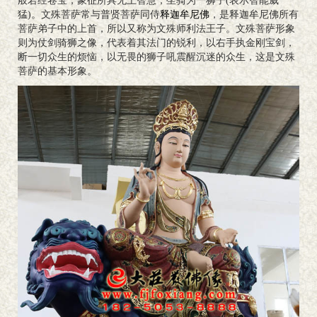
般若经卷宝，象征所具无上智慧，坐骑为一狮子(表示智能威
猛)。文殊菩萨常与普贤菩萨同侍
释迦牟尼佛
，是释迦牟尼佛所有
菩萨弟子中的上首，所以又称为文殊师利法王子。文殊菩萨形象
则为仗剑骑狮之像，代表着其法门的锐利，以右手执金刚宝剑，
断一切众生的烦恼，以无畏的狮子吼震醒沉迷的众生，这是文殊
菩萨的基本形象。