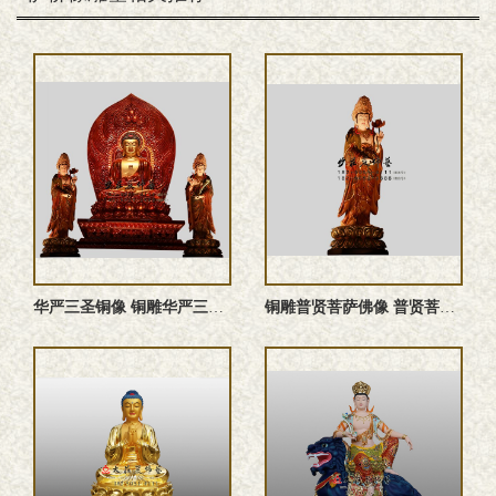
华严三圣铜像 铜雕华严三圣佛像 华严三圣雕塑 华严三圣塑像
铜雕普贤菩萨佛像 普贤菩萨铜佛像 普贤菩萨雕塑 普贤行愿菩萨 ...