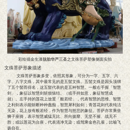
彩绘描金生漆
脱胎
华严三圣
之文殊菩萨塑像侧面实拍
文殊菩萨形象描述
文殊菩萨形象多变，依照其形象，可分为一字、五字、六
字、八字文殊，其中最常见的是五髻文殊。五髻文殊是因头顶绑
了五个髻而得名，这五髻代表的是五种智慧。一般右手握「智慧
剑」，象征以智慧剑斩烦恼结。（或手持如意，象征智慧成
就）。左手持的莲花上放置「般若经」，代表智慧的思维。智慧
之利剑表示能斩断种种蠢痴，智慧犀利如剑；青莲花则代表纯洁
无染，花上放有般若经，作为智慧与慈悲的象征。菩萨亦常乘坐
狮子座骑，表示智慧威猛无比、所向披靡、无坚不摧、战无不
胜；或以莲花为台座，代表清净无染；或驾乘金色孔雀，比喻飞
扬自在。