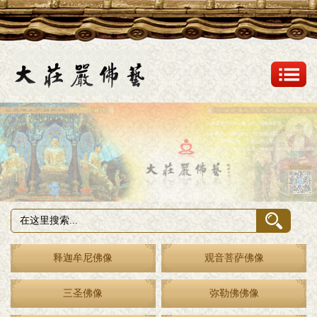
释迦牟尼佛像
观音菩萨佛像
三圣佛像
弥勒佛佛像