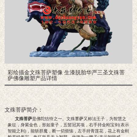
彩绘描金文殊菩萨塑像 生漆脱胎华严三圣文殊菩
萨佛像雕塑产品详情
文殊菩萨简介：
文殊菩萨
是佛陀怙恃之一。文殊
菩萨
又称法王子，为智慧之
象征，身紫金色，形如童子，五髻冠其项，右手持金刚宝剑(表示
智能之利)，能斩群魔，断一切烦恼，左手持青莲花，花上有金刚