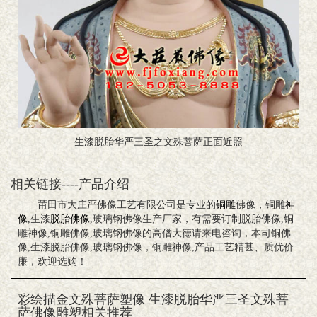
生漆脱胎华严三圣之文殊菩萨正面近照
相关链接----产品介绍
莆田市大庄严佛像工艺有限公司是专业的
铜雕
佛像，铜雕
神
像
,生漆
脱胎佛像
,玻璃钢佛像生产厂家，有需要订制脱胎佛像,铜
雕神像,铜雕佛像,玻璃钢佛像的高僧大德请来电咨询，本司铜佛
像,生漆脱胎佛像,玻璃钢佛像，铜雕神像,产品工艺精甚、质优价
廉，欢迎选购！
彩绘描金文殊菩萨塑像 生漆脱胎华严三圣文殊菩
萨佛像雕塑相关推荐