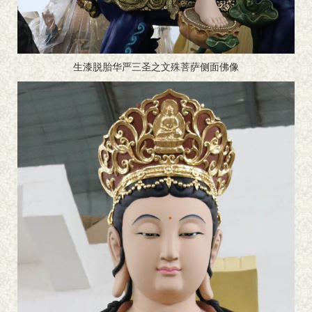
生漆脱胎华严三圣之文殊菩萨侧面佛像