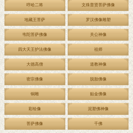
哼哈二将
文殊普贤菩萨佛像
地藏王菩萨
罗汉佛像雕塑
韦陀菩萨佛像
关公神像
四大天王护法佛像
祖师
大德高僧
道教神像
密宗佛像
脱胎佛像
铜雕
贴金佛像
彩绘像
泥塑佛神像
菩萨佛像
千佛