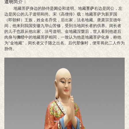
道明
简介：
地藏菩萨身边的胁侍是
闵公
和道明。地藏
菩萨
右边是闵公，左
边是闵公的儿子道明和尚。宋《高僧传》载：地藏菩萨为新罗国
（即朝鲜）王族，姓金名乔觉，后出家，法名地藏。唐肃宗至德年
间，他来到我国安徽九华山苦修，受到当地闵长者的供养。闵长者
的儿子也跟从他出家，法号道明。金地藏涅槃后，世人看到他逝后
肉身与
佛经
中的地藏菩萨相同，一致认为他是地藏菩萨化身，称他
为“金地藏”，闵长者父子随之出名。后代塑像时，便常将此二人作为
胁侍。