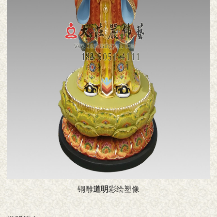
铜雕
道明
彩绘塑像