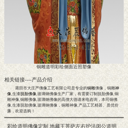
铜雕道明彩绘侧面近照塑像
相关链接----产品介绍
莆田市大庄严佛像工艺有限公司是专业的
铜雕
佛像，铜雕
神
像
,生漆
脱胎佛像
,玻璃钢佛像生产厂家，有需要订制脱胎佛像,铜
雕神像,铜雕佛像,玻璃钢佛像的高僧大德请来电咨询，本司铜佛
像,生漆脱胎佛像,玻璃钢佛像，铜雕神像,产品工艺精甚、质优价
廉，欢迎选购！
彩绘道明佛像定制 地藏王菩萨左右护法闵公道明