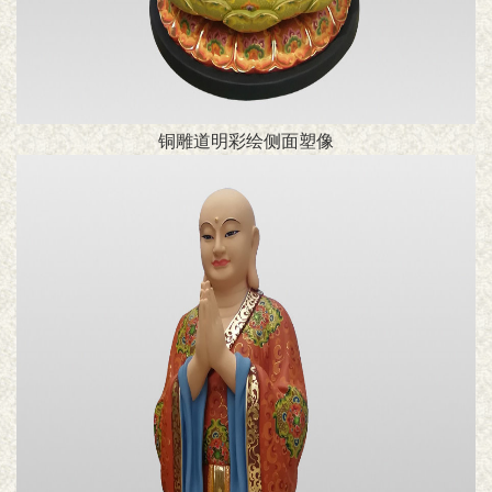
铜雕道明彩绘侧面塑像