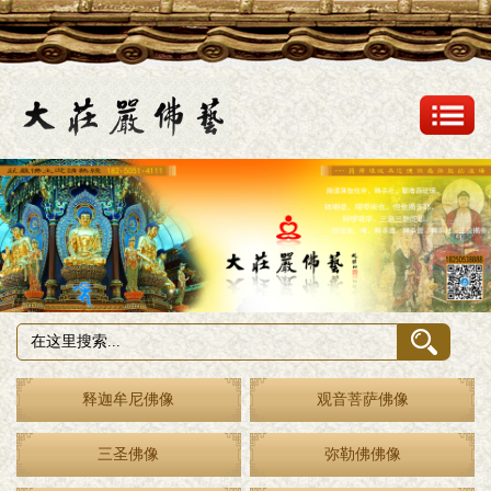
释迦牟尼佛像
观音菩萨佛像
三圣佛像
弥勒佛佛像