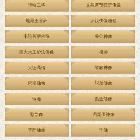
哼哈二将
文殊普贤菩萨佛像
地藏王菩萨
罗汉佛像雕塑
韦陀菩萨佛像
关公神像
四大天王护法佛像
祖师
大德高僧
道教神像
密宗佛像
脱胎佛像
铜雕
贴金佛像
彩绘像
泥塑佛神像
菩萨佛像
千佛