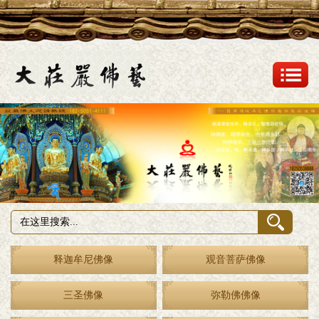
释迦牟尼佛像
观音菩萨佛像
三圣佛像
弥勒佛佛像