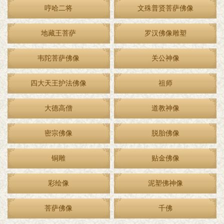
哼哈二将
文殊普贤菩萨佛像
地藏王菩萨
罗汉佛像雕塑
韦陀菩萨佛像
关公神像
四大天王护法佛像
祖师
大德高僧
道教神像
密宗佛像
脱胎佛像
铜雕
贴金佛像
彩绘像
泥塑佛神像
菩萨佛像
千佛