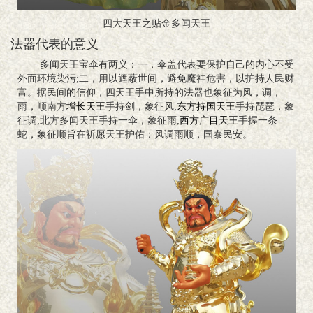
四大天王之贴金多闻天王
法器代表的意义
多闻天王宝伞有两义：一，伞盖代表要保护自己的内心不受
外面环境染污;二，用以遮蔽世间，避免魔神危害，以护持人民财
富。据民间的信仰，四天王手中所持的法器也象征为风，调，
雨，顺南方
增长天王
手持剑，象征风;
东方持国天王
手持琵琶，象
征调;北方多闻天王手持一伞，象征雨;
西方广目天王
手握一条
蛇，象征顺旨在祈愿天王护佑：风调雨顺，国泰民安。