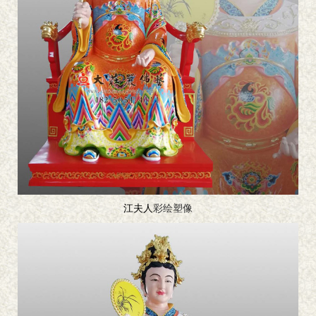
江夫人
彩绘塑像