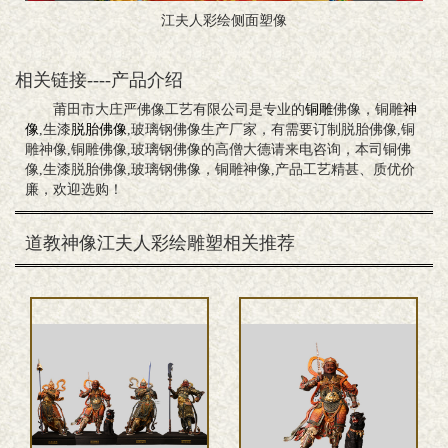
江夫人彩绘侧面塑像
相关链接----产品介绍
莆田市大庄严佛像工艺有限公司是专业的
铜雕
佛像，铜雕
神
像
,生漆
脱胎佛像
,玻璃钢佛像生产厂家，有需要订制脱胎佛像,铜
雕神像,铜雕佛像,玻璃钢佛像的高僧大德请来电咨询，本司铜佛
像,生漆脱胎佛像,玻璃钢佛像，铜雕神像,产品工艺精甚、质优价
廉，欢迎选购！
道教神像江夫人彩绘雕塑相关推荐