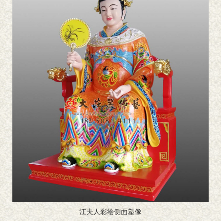
江夫人彩绘侧面塑像