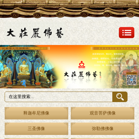
释迦牟尼佛像
观音菩萨佛像
三圣佛像
弥勒佛佛像