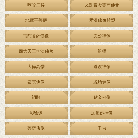
哼哈二将
文殊普贤菩萨佛像
地藏王菩萨
罗汉佛像雕塑
韦陀菩萨佛像
关公神像
四大天王护法佛像
祖师
大德高僧
道教神像
密宗佛像
脱胎佛像
铜雕
贴金佛像
彩绘像
泥塑佛神像
菩萨佛像
千佛