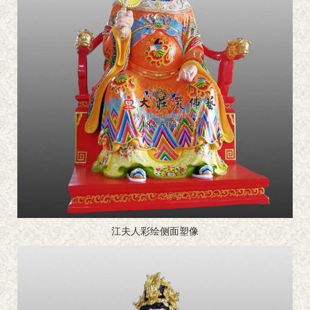
江夫人彩绘侧面塑像