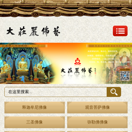
释迦牟尼佛像
观音菩萨佛像
三圣佛像
弥勒佛佛像