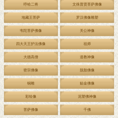
哼哈二将
文殊普贤菩萨佛像
地藏王菩萨
罗汉佛像雕塑
韦陀菩萨佛像
关公神像
四大天王护法佛像
祖师
大德高僧
道教神像
密宗佛像
脱胎佛像
铜雕
贴金佛像
彩绘像
泥塑佛神像
菩萨佛像
千佛