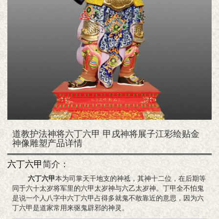
道教护法神将六丁六甲 甲戌神将展子江彩绘贴金
神像雕塑产品详情
六丁六甲
简介：
六丁六甲
本为司掌天干地支的神祗，其神十二位，在后期等
同于六十太岁将军里的六甲太岁神与六乙太岁神。丁甲全不怕鬼
是说一个人八字中六丁六甲占得多就鬼不敢靠近的意思，因为六
丁六甲是道家常用来驱鬼辟邪的神灵。