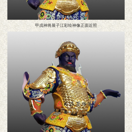
甲戌神将展子江彩绘神像正面近照