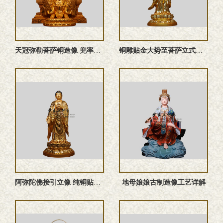
天冠弥勒菩萨铜造像 兜率弥勒铜像
铜雕贴金大势至菩萨立式圣像
阿弥陀佛接引立像 纯铜贴金佛像定做
地母娘娘古制造像工艺详解