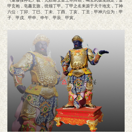
《重修搜神记》载：元始命玉皇上帝阵诏，喝玄武披发跣足，金
甲玄袍，皂纛玄旗，统领丁甲。丁甲之名来源于天干地支，丁神
六位：丁卯、丁巳、丁未、丁酉、丁亥、丁丑；甲神六位为：甲
子、甲戌、甲申、申午、甲辰、甲寅。