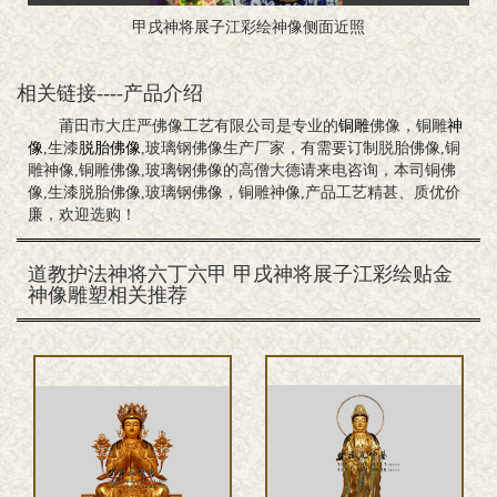
甲戌神将展子江彩绘神像侧面近照
相关链接----产品介绍
莆田市大庄严佛像工艺有限公司是专业的
铜雕
佛像，铜雕
神
像
,生漆
脱胎佛像
,玻璃钢佛像生产厂家，有需要订制脱胎佛像,铜
雕神像,铜雕佛像,玻璃钢佛像的高僧大德请来电咨询，本司铜佛
像,生漆脱胎佛像,玻璃钢佛像，铜雕神像,产品工艺精甚、质优价
廉，欢迎选购！
道教护法神将六丁六甲 甲戌神将展子江彩绘贴金
神像雕塑相关推荐