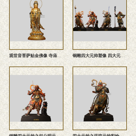
观世音菩萨贴金佛像 寺庙大型殿堂造像厂家可定做
铜雕四大元帅塑像 四大元帅雕塑 四大元帅神像