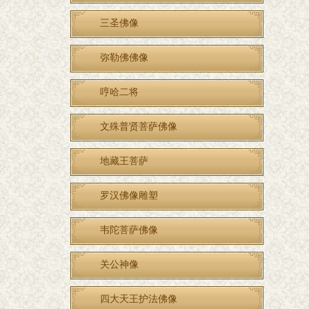
三圣佛像
弥勒佛佛像
哼哈二将
文殊普贤菩萨佛像
地藏王菩萨
罗汉佛像雕塑
韦陀菩萨佛像
关公神像
四大天王护法佛像