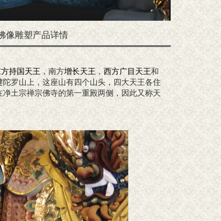
法佛像雕塑产品详情
东方持国天王
，南方
增长天王
，
西方广目天王
和
犍陀罗山上，这座山有四个山头，四大天王各住
在净土宗禅宗佛寺的第一重殿两侧，因此又称天