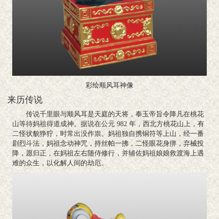
彩绘顺风耳神像
来历传说
传说千里眼与顺风耳是天庭的天将，奉玉帝旨令降凡在桃花
山等待妈祖得道成神。据说在公元 982 年，西北方桃花山上，有
二怪状貌狰狞，时常出没作祟。妈祖独自携铜符等上山，经一番
剧烈斗法，妈祖念动神咒，持丝帕一拂，二怪眼花身痹，弃械投
降，愿归正，在妈祖左右随侍修行，并辅佐妈祖娘娘救渡海上遇
难的众生，以化解人间的劫厄。