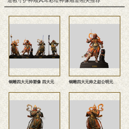
道教守护神顺风耳彩绘神像雕塑相关推荐
铜雕四大元帅塑像 四大元帅雕塑 四大元帅神像
铜雕四大元帅之赵公明元帅塑像