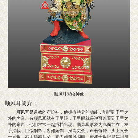
顺风耳彩绘神像
顺风耳简介：
顺风耳
是道教的守护神，他拥有特异的功能，能听到千里之
外的声音。有顺风耳就有千里眼，千里眼就是说可以看到千里之
外的东西，他们常常一起搭档出现。顺风耳形象为赤面红衣，左
手持戟，目似铜铃，齿如短剑，身高丈余，声若铜钟，头上只长
一只角，右手指着耳朵，来去如飘风闪电，他和千里眼是妈祖身