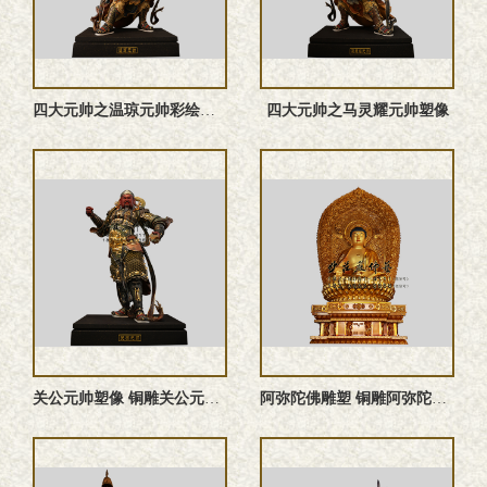
四大元帅之温琼元帅‌彩绘神像
四大元帅之马灵耀元帅塑像
关公元帅塑像 铜雕关公元帅 关公元帅雕塑 关公元帅神像
阿弥陀佛雕塑 铜雕阿弥陀佛塑像