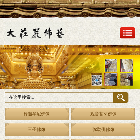
释迦牟尼佛像
观音菩萨佛像
三圣佛像
弥勒佛佛像