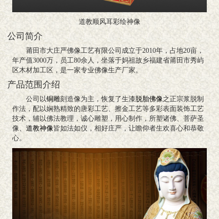
道教顺风耳彩绘神像
公司简介
莆田市大庄严佛像工艺有限公司成立于2010年，占地20亩，
年产值3000万，员工80余人，坐落于妈祖故乡福建省莆田市秀屿
区木材加工区，是一家专业佛像生产厂家。
产品范围介绍
公司以
铜雕
刻造像为主，恢复了生漆
脱胎佛像
之正宗浆脱制
作法，配以娴熟精致的唐彩工艺、擦金工艺等多彩表面装饰工艺
技术，辅以佛法教理，诚心雕塑，用心制作，所塑诸佛、菩萨圣
像、
道教神像
皆如法如仪，相好庄严，让瞻仰者生欢喜心和恭敬
心。