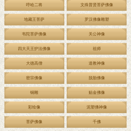
哼哈二将
文殊普贤菩萨佛像
地藏王菩萨
罗汉佛像雕塑
韦陀菩萨佛像
关公神像
四大天王护法佛像
祖师
大德高僧
道教神像
密宗佛像
脱胎佛像
铜雕
贴金佛像
彩绘像
泥塑佛神像
菩萨佛像
千佛