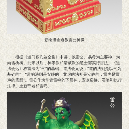
彩绘描金道教雷公神像
根据《道门客凡达全集》中讲，以雷公、易母为主要神，为
雨雪祈祷。北宋以后，神孝派和清威派的道士都实行雷法。《道
法会远》称雷法为“气”的基础。道法会元说：“道的法则是以气为
基础的”，“道的法则是安静的，龙虎的法则是安静的，雷声是雷
声的震颤”。雷公作为掌管雷鸣的下属神，应该迎接、召唤和执行
法律。重新部署和雷鸣。