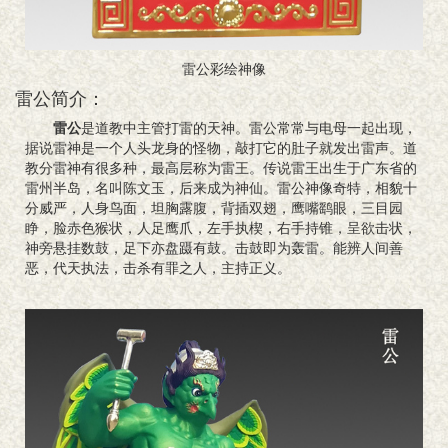
雷公彩绘神像
雷公简介：
雷公
是道教中主管打雷的天神。雷公常常与电母一起出现，
据说雷神是一个人头龙身的怪物，敲打它的肚子就发出雷声。道
教分雷神有很多种，最高层称为雷王。传说雷王出生于广东省的
雷州半岛，名叫陈文玉，后来成为神仙。雷公神像奇特，相貌十
分威严，人身鸟面，坦胸露腹，背插双翅，鹰嘴鹞眼，三目园
睁，脸赤色猴状，人足鹰爪，左手执楔，右手持锥，呈欲击状，
神旁悬挂数鼓，足下亦盘蹑有鼓。击鼓即为轰雷。能辨人间善
恶，代天执法，击杀有罪之人，主持正义。