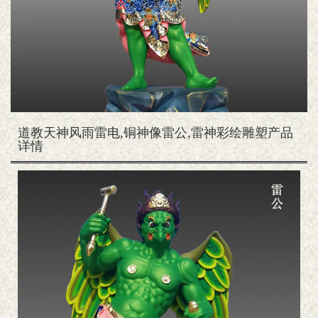
道教天神风雨雷电,铜神像雷公,雷神彩绘雕塑产品
详情