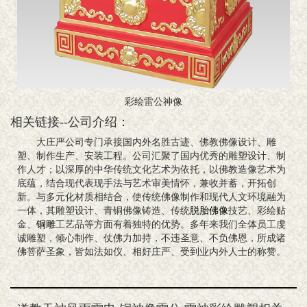
彩绘雷公神像
相关链接--公司介绍：
大庄严公司专门承接国内外名胜古迹、佛教佛像设计、雕
塑、制作生产、安装工程。公司汇聚了国内优秀的雕塑设计、制
作人才；以深厚的中华传统文化艺术为依托，以佛教造像艺术为
底蕴，结合现代表现手法与艺术审美情怀，兼收并蓄，开拓创
新。与多元化材质相结合，使传统佛像制作和现代人文环境融为
一体，其雕塑设计、青铜佛像铸造、传统
脱胎佛像
技艺、彩绘贴
金、
铜雕
工艺品等方面有着独特的优势。多年来我们全体员工虔
诚雕塑，倾心制作、仗佛力加持，不违圣意、不负佛恩，所成诸
佛菩萨圣象，皆如法如仪、相好庄严、受到业内外人士的称赞。