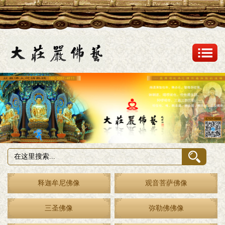
释迦牟尼佛像
观音菩萨佛像
三圣佛像
弥勒佛佛像