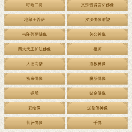
哼哈二将
文殊普贤菩萨佛像
地藏王菩萨
罗汉佛像雕塑
韦陀菩萨佛像
关公神像
四大天王护法佛像
祖师
大德高僧
道教神像
密宗佛像
脱胎佛像
铜雕
贴金佛像
彩绘像
泥塑佛神像
菩萨佛像
千佛