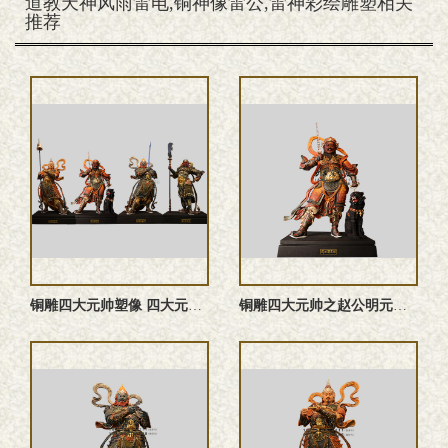
道教天神风雨雷电,铜神像雷公,雷神彩绘雕塑相关
推荐
铜雕四大元帅塑像 四大元帅雕塑 四大元帅神像
铜雕四大元帅之赵公明元帅塑像