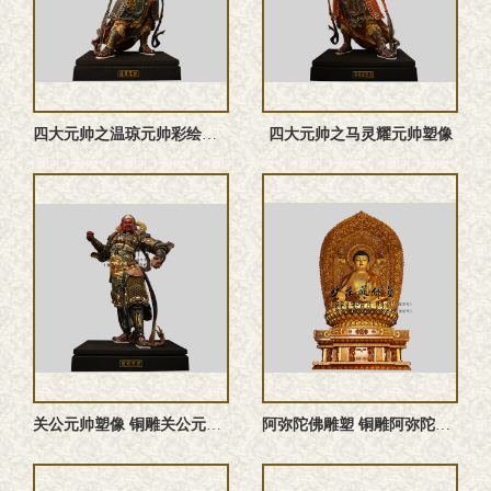
四大元帅之温琼元帅‌彩绘神像
四大元帅之马灵耀元帅塑像
关公元帅塑像 铜雕关公元帅 关公元帅雕塑 关公元帅神像
阿弥陀佛雕塑 铜雕阿弥陀佛塑像