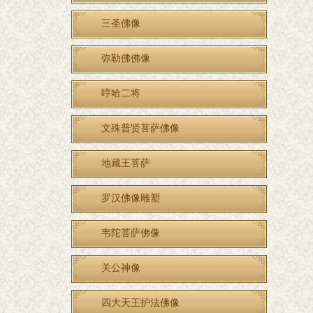
三圣佛像
弥勒佛佛像
哼哈二将
文殊普贤菩萨佛像
地藏王菩萨
罗汉佛像雕塑
韦陀菩萨佛像
关公神像
四大天王护法佛像