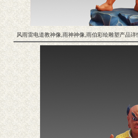
风雨雷电道教神像,雨神神像,雨伯彩绘雕塑产品详