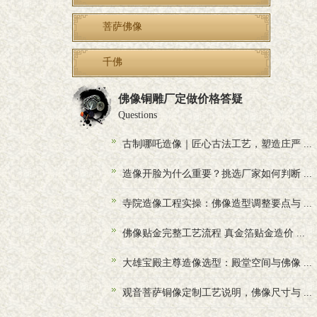
菩萨佛像
千佛
佛像铜雕厂定做价格答疑
Questions
古制哪吒造像｜匠心古法工艺，塑造庄严 ...
造像开脸为什么重要？挑选厂家如何判断 ...
寺院造像工程实操：佛像造型调整要点与 ...
佛像贴金完整工艺流程 真金箔贴金造价 ...
大雄宝殿主尊造像选型：殿堂空间与佛像 ...
观音菩萨铜像定制工艺说明，佛像尺寸与 ...