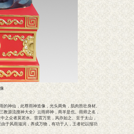
像
雨的神仙，此尊雨神造像，光头两角，肌肉胜壮身材,
三教源流搜神大全》云雨师神，商羊是也。雨师之名，
土中之众者莫若水。雷震万里，风亦如之。至于太山，
是由于风雨滋润，养成万物，有功于人，王者祀以报功