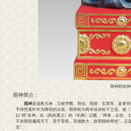
雨神彩绘神
雨神简介：
雨神
是道教天神，又称萍翳、雨伯、雨师、玄冥等。是掌管
手持芭蕉叶作为降雨的法器。雨师有为商羊或赤松子之说。据《
以“师”名神。在《风俗通义》的《祀典》记载，“师者，众也。
不崇朝而遍雨天下，异于雷风，其德散大，故雨独称师也”。正
也”。