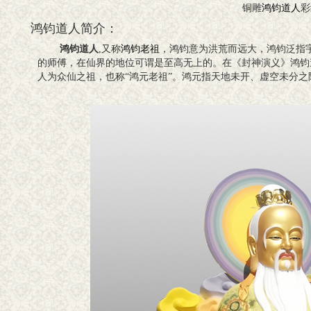
铜雕
鸿钧道人
彩
鸿钧道人简介：
鸿钧道人
,又称
鸿钧老祖
，鸿钧意为洪荒而远大，鸿钧泛指
的师傅，在仙界的地位可谓是至高无上的。在《封神演义》鸿钧
人为众仙之祖，也称“鸿元老祖”。鸿元指天地未开、虚空未分之