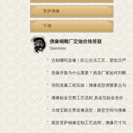
菩萨佛像
千佛
佛像铜雕厂定做价格答疑
Questions
古制哪吒造像｜匠心古法工艺，塑造庄严 ...
造像开脸为什么重要？挑选厂家如何判断 ...
寺院造像工程实操：佛像造型调整要点与 ...
佛像贴金完整工艺流程 真金箔贴金造价 ...
大雄宝殿主尊造像选型：殿堂空间与佛像 ...
观音菩萨铜像定制工艺说明，佛像尺寸与 ...