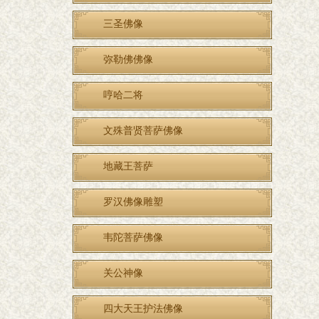
三圣佛像
弥勒佛佛像
哼哈二将
文殊普贤菩萨佛像
地藏王菩萨
罗汉佛像雕塑
韦陀菩萨佛像
关公神像
四大天王护法佛像