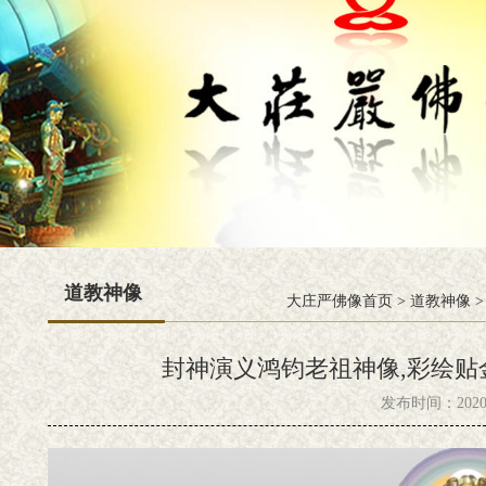
道教神像
大庄严佛像首页
>
道教神像
>
封神演义鸿钧老祖神像,彩绘贴
发布时间：2020-