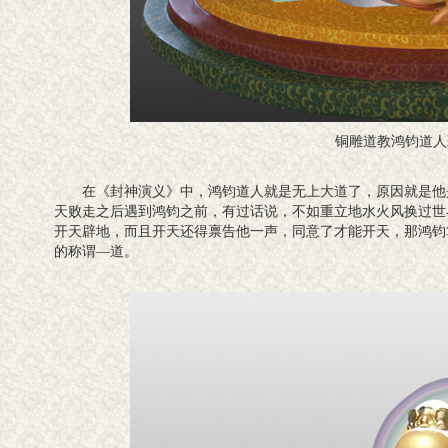
铜雕道教鸿钧道人
在《封神演义》中，鸿钧道人就是无上大道了，原因就是他
天败走之后遇到鸿钧之前，有过话说，不如重立地水火风换过世
开天辟地，而且开天还得禀告他一声，同意了才能开天，那鸿钧
的称谓—道。