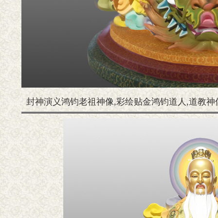
封神演义鸿钧老祖神像,彩绘贴金鸿钧道人,道教