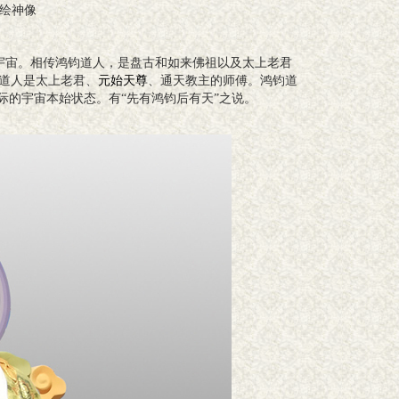
绘神像
宇宙。相传鸿钧道人，是盘古和如来佛祖以及太上老君
道人是太上老君、
元始天尊
、通天教主的师傅。鸿钧道
际的宇宙本始状态。有“先有鸿钧后有天”之说。