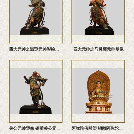
四大元帅之温琼元帅‌彩绘神像
四大元帅之马灵耀元帅塑像
关公元帅塑像 铜雕关公元帅 关公元帅雕塑 关公元帅神像
阿弥陀佛雕塑 铜雕阿弥陀佛塑像