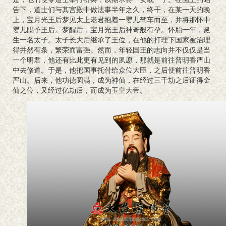
告下，道士们与其宫殿中做法事半年之久，终干，在某一天的晚
上，宝月光王后梦见太上老君抱着一婴儿驾车而至，并将那怀中
婴儿賜予王后。梦醒后，宝月光王后神奇般有孕。怀胎一年，诞
生一名太子。太子长大后继承了王位，在他的打理下国家被治理
得井然有条，繁荣而富强。然而，年轻国王的志向并不仅仅是当
一个明君，他还有比此更有见到的夙愿，那就是前往普明香严山
中去修道。于是，他把国事托付给众位大臣，之后便前往普明香
严山。后来，他功德圆满，成为神仙，在经过三千劫之后证得金
仙之位，又经过亿劫后，而成为玉皇大帝。