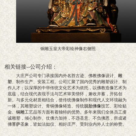
铜雕玉皇大帝彩绘神像右侧照
相关链接--公司介绍：
大庄严公司专门承接国内外名胜古迹、佛教佛像设计、
雕
塑
、制作生产、安装工程。公司汇聚了国内优秀的雕塑设计、制
作人才；以深厚的中华传统文化艺术为依托，以佛教造像艺术为
底蕴，结合现代表现手法与艺术审美情怀，兼收并蓄，开拓创
新。与多元化材质相结合，使传统佛像制作和现代人文环境融为
一体，其雕塑设计、青铜佛像铸造、传统
脱胎佛像
技艺、彩绘贴
金、
铜雕
工艺品等方面有着独特的优势。多年来我们全体员工虔
诚雕塑，倾心制作、仗佛力加持，不违圣意、不负佛恩，所成诸
佛
菩萨
圣象，皆如法如仪、相好庄严、受到业内外人士的称赞。