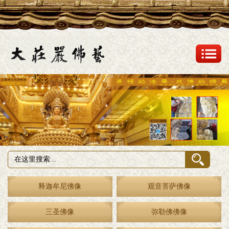
释迦牟尼佛像
观音菩萨佛像
三圣佛像
弥勒佛佛像