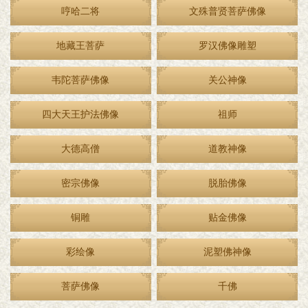
哼哈二将
文殊普贤菩萨佛像
地藏王菩萨
罗汉佛像雕塑
韦陀菩萨佛像
关公神像
四大天王护法佛像
祖师
大德高僧
道教神像
密宗佛像
脱胎佛像
铜雕
贴金佛像
彩绘像
泥塑佛神像
菩萨佛像
千佛