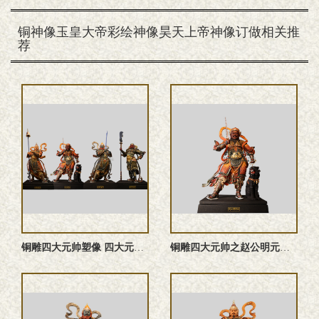
铜神像玉皇大帝彩绘神像昊天上帝神像订做相关推
荐
铜雕四大元帅塑像 四大元帅雕塑 四大元帅神像
铜雕四大元帅之赵公明元帅塑像