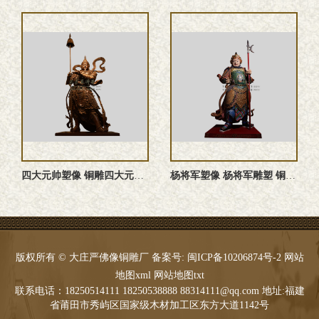
四大元帅塑像 铜雕四大元帅 四大元帅神像 四大元帅雕塑
杨将军塑像 杨将军雕塑 铜雕杨将军塑像 杨将军神像
版权所有 © 大庄严佛像铜雕厂 备案号:
闽ICP备10206874号-2
网站
地图xml
网站地图txt
联系电话：18250514111 18250538888 88314111@qq.com 地址:福建
省莆田市秀屿区国家级木材加工区东方大道1142号