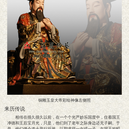
铜雕玉皇大帝彩绘神像左侧照
来历传说
相传在很久很久以前，在一个个光严妙乐国度中，住着国王
净德和王后宝月光，只是，他们到了老年之际身边还无子嗣。于
是，他们便令道士举行祈祷，以期求得一女或一子。在国王的昭