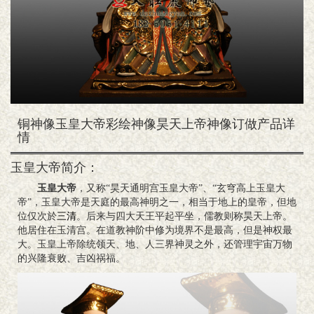
铜神像玉皇大帝彩绘神像昊天上帝神像订做产品详
情
玉皇大帝简介：
玉皇大帝
，又称“昊天通明宫玉皇大帝”、“玄穹高上玉皇大
帝”，玉皇大帝是天庭的最高神明之一，相当于地上的皇帝，但地
位仅次於
三清
。后来与四大天王平起平坐，儒教则称昊天上帝。
他居住在玉清宫。在道教神阶中修为境界不是最高，但是神权最
大。玉皇上帝除统领天、地、人三界神灵之外，还管理宇宙万物
的兴隆衰败、吉凶祸福。