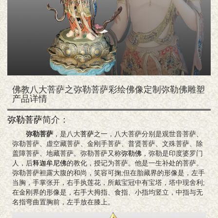
佛教八大菩萨之弥勒菩萨彩绘佛像定制弥勒佛雕塑
产品详情
弥勒菩萨
简介：
弥勒菩萨
，是八大
菩萨
之一，八大菩萨分别是观世音菩萨、
弥勒菩萨、虚空藏菩萨、金刚手菩萨、普贤菩萨、文殊菩萨、除
盖障菩萨、地藏菩萨。弥勒菩萨又称
弥勒佛
，弥勒是印度婆罗门
人，后
释迦牟尼佛
的教化，授记为菩萨。他是一生补处的菩萨。
弥勒菩萨袒露大腹的和尚，笑容可掬;但在胎藏界的形像是，左手
当胸，手掌张开，右手执莲花，所戴宝冠中有宝塔，塔中现舍利;
在金刚界的形像是，右手大拇指、食指、小指均竖立，中指与无
名指弯曲置胸前，左手放在膝上。