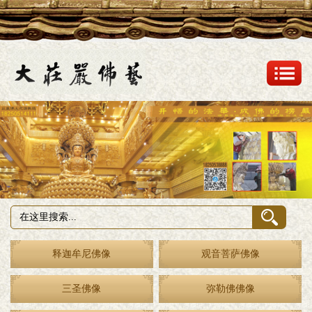
释迦牟尼佛像
观音菩萨佛像
三圣佛像
弥勒佛佛像