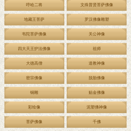
哼哈二将
文殊普贤菩萨佛像
地藏王菩萨
罗汉佛像雕塑
韦陀菩萨佛像
关公神像
四大天王护法佛像
祖师
大德高僧
道教神像
密宗佛像
脱胎佛像
铜雕
贴金佛像
彩绘像
泥塑佛神像
菩萨佛像
千佛