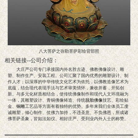
八大菩萨之弥勒菩萨彩绘背部照
相关链接--公司介绍：
大庄严公司专门承接国内外名胜古迹、佛教佛像设计、雕
塑、制作生产、安装工程。公司汇聚了国内优秀的雕塑设计、制
作人才；以深厚的中华传统文化艺术为依托，以佛教造像艺术为
底蕴，结合现代表现手法与艺术审美情怀，兼收并蓄，开拓创
新。与多元化材质相结合，使传统佛像制作和现代人文环境融为
一体，其雕塑设计、青铜佛像铸造、传统
脱胎佛像
技艺、彩绘贴
金、
铜雕
工艺品等方面有着独特的优势。多年来我们全体员工虔
诚雕塑，倾心制作、仗佛力加持，不违圣意、不负佛恩，所成诸
佛菩萨圣象，皆如法如仪、相好庄严、受到业内外人士的称赞。