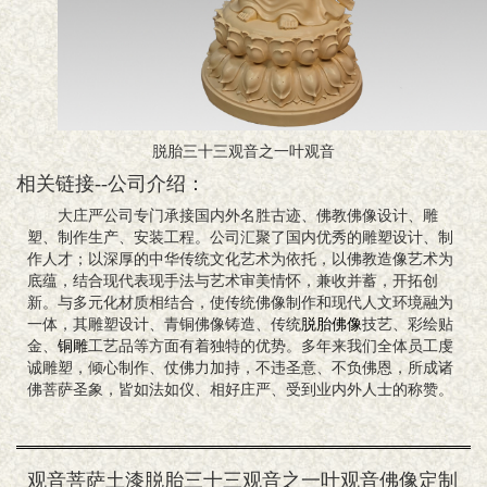
脱胎三十三观音之一叶观音
相关链接--公司介绍：
大庄严公司专门承接国内外名胜古迹、佛教佛像设计、雕
塑、制作生产、安装工程。公司汇聚了国内优秀的雕塑设计、制
作人才；以深厚的中华传统文化艺术为依托，以佛教造像艺术为
底蕴，结合现代表现手法与艺术审美情怀，兼收并蓄，开拓创
新。与多元化材质相结合，使传统佛像制作和现代人文环境融为
一体，其雕塑设计、青铜佛像铸造、传统
脱胎佛像
技艺、彩绘贴
金、
铜雕
工艺品等方面有着独特的优势。多年来我们全体员工虔
诚雕塑，倾心制作、仗佛力加持，不违圣意、不负佛恩，所成诸
佛菩萨圣象，皆如法如仪、相好庄严、受到业内外人士的称赞。
观音菩萨土漆脱胎三十三观音之一叶观音佛像定制