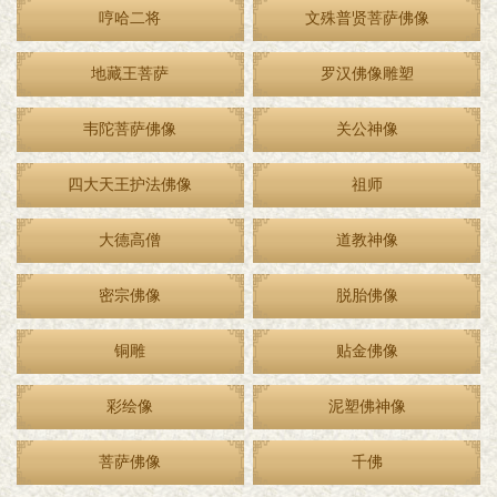
哼哈二将
文殊普贤菩萨佛像
地藏王菩萨
罗汉佛像雕塑
韦陀菩萨佛像
关公神像
四大天王护法佛像
祖师
大德高僧
道教神像
密宗佛像
脱胎佛像
铜雕
贴金佛像
彩绘像
泥塑佛神像
菩萨佛像
千佛