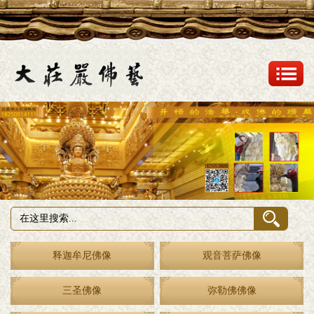
释迦牟尼佛像
观音菩萨佛像
三圣佛像
弥勒佛佛像