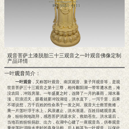
观音菩萨土漆脱胎三十三观音之一叶观音佛像定制
产品详情
一叶
观音
简介：
一叶观音
，又称莲叶观音、南溟观音、童子拜观音等，是观
世音菩萨三十三观音之第十三尊，相传鄱阳湖一带常遭水患，淹
没农田，冲毁房屋。一年盛夏之时，连降了一月的暴雨，湖水暴
涨，巨浪滔天，眼看就要冲毁湖堤，洪水直下，一泻千里，后果
不堪设想，万千百姓的性命系于一发之间。观音大士救苦救难，
乘一片莲叶浮于水上，风浪遂止，洪水渐退。百姓目睹观音真
身，纷纷倒地跪拜，感恩菩萨消退水灾，救助苍生。洪水退后，
当地百姓纷纷捐款、出力，在湖中心建了一座观音岛，供奉观音
乘坐莲叶消除水患时的真身法相，后人称其为一叶观音，以保此