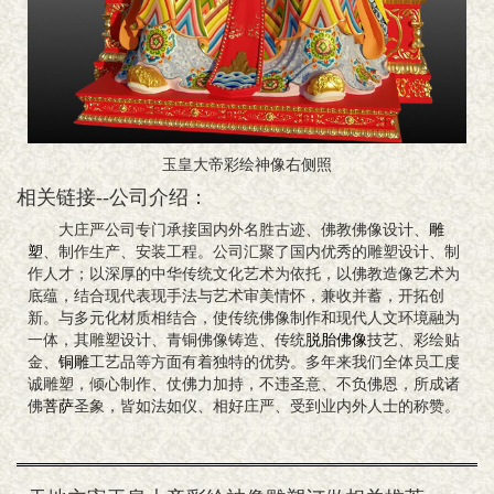
玉皇大帝彩绘神像右侧照
相关链接--公司介绍：
大庄严公司专门承接国内外名胜古迹、佛教佛像设计、
雕
塑
、制作生产、安装工程。公司汇聚了国内优秀的雕塑设计、制
作人才；以深厚的中华传统文化艺术为依托，以佛教造像艺术为
底蕴，结合现代表现手法与艺术审美情怀，兼收并蓄，开拓创
新。与多元化材质相结合，使传统佛像制作和现代人文环境融为
一体，其雕塑设计、青铜佛像铸造、传统
脱胎佛像
技艺、彩绘贴
金、
铜雕
工艺品等方面有着独特的优势。多年来我们全体员工虔
诚雕塑，倾心制作、仗佛力加持，不违圣意、不负佛恩，所成诸
佛
菩萨
圣象，皆如法如仪、相好庄严、受到业内外人士的称赞。