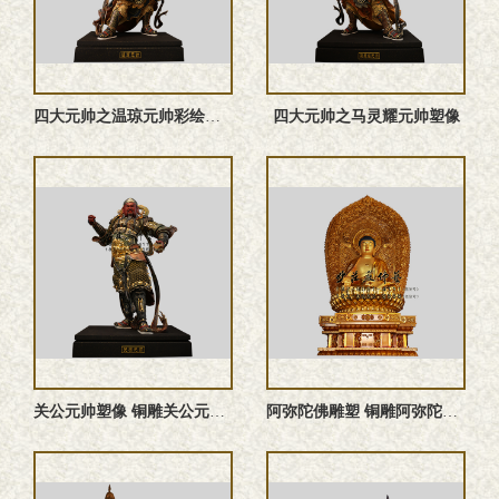
四大元帅之温琼元帅‌彩绘神像
四大元帅之马灵耀元帅塑像
关公元帅塑像 铜雕关公元帅 关公元帅雕塑 关公元帅神像
阿弥陀佛雕塑 铜雕阿弥陀佛塑像