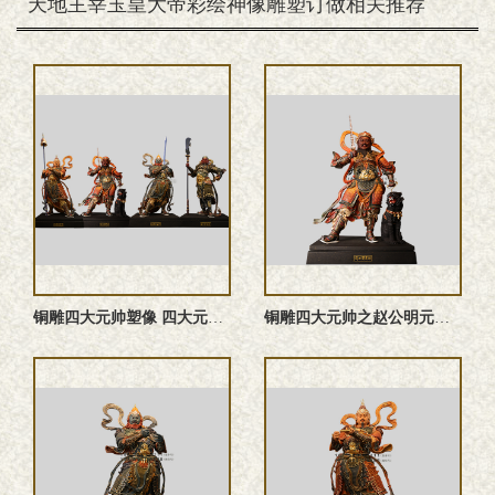
天地主宰玉皇大帝彩绘神像雕塑订做相关推荐
铜雕四大元帅塑像 四大元帅雕塑 四大元帅神像
铜雕四大元帅之赵公明元帅塑像