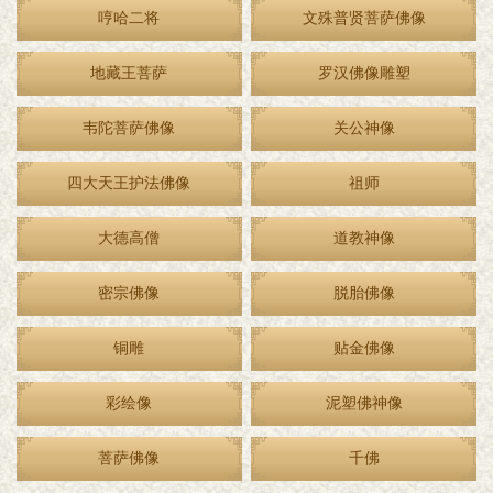
哼哈二将
文殊普贤菩萨佛像
地藏王菩萨
罗汉佛像雕塑
韦陀菩萨佛像
关公神像
四大天王护法佛像
祖师
大德高僧
道教神像
密宗佛像
脱胎佛像
铜雕
贴金佛像
彩绘像
泥塑佛神像
菩萨佛像
千佛