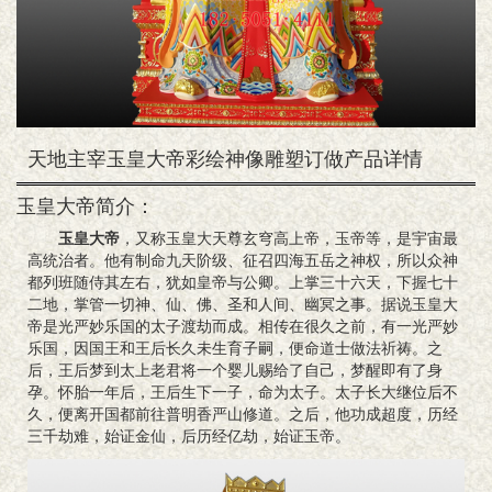
天地主宰玉皇大帝彩绘神像雕塑订做产品详情
玉皇大帝简介：
玉皇大帝
，又称玉皇大天尊玄穹高上帝，玉帝等，是宇宙最
高统治者。他有制命九天阶级、征召四海五岳之神权，所以众神
都列班随侍其左右，犹如皇帝与公卿。上掌三十六天，下握七十
二地，掌管一切神、仙、佛、圣和人间、幽冥之事。据说玉皇大
帝是光严妙乐国的太子渡劫而成。相传在很久之前，有一光严妙
乐国，因国王和王后长久未生育子嗣，便命道士做法祈祷。之
后，王后梦到太上老君将一个婴儿赐给了自己，梦醒即有了身
孕。怀胎一年后，王后生下一子，命为太子。太子长大继位后不
久，便离开国都前往普明香严山修道。之后，他功成超度，历经
三千劫难，始证金仙，后历经亿劫，始证玉帝。