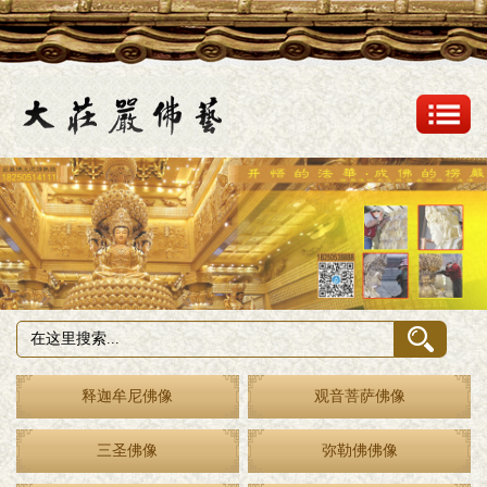
释迦牟尼佛像
观音菩萨佛像
三圣佛像
弥勒佛佛像