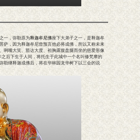
之一，弥勒原为
释迦牟尼佛
座下大弟子之一，是释迦牟
菩萨，因为释迦牟尼曾预言他必将成佛，所以又称未来
、咧嘴大笑、豁达大度、袒胸露腹盘腿而坐的慈爱形像
万年之后下生于人间，将托生于此城中一个名叫修梵摩的
弥勒继释迦成佛后，将在华林园龙华树下以三会的说