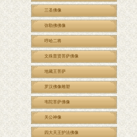
三圣佛像
弥勒佛佛像
哼哈二将
文殊普贤菩萨佛像
地藏王菩萨
罗汉佛像雕塑
韦陀菩萨佛像
关公神像
四大天王护法佛像