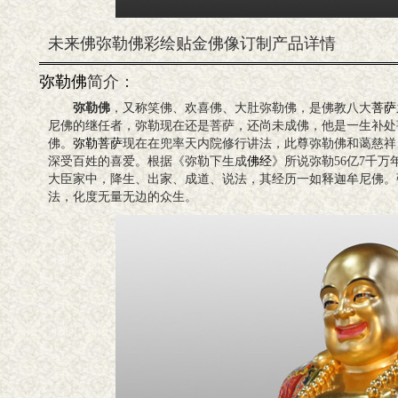
未来佛弥勒佛彩绘贴金佛像订制产品详情
弥勒佛
简介：
弥勒佛
，又称笑佛、欢喜佛、大肚弥勒佛，是佛教八大
菩萨
尼佛的继任者，弥勒现在还是菩萨，还尚未成佛，他是一生补处
佛。
弥勒菩萨
现在在兜率天内院修行讲法，此尊弥勒佛和蔼慈祥
深受百姓的喜爱。根据《弥勒下生成
佛经
》所说弥勒56亿7千
大臣家中，降生、出家、成道、说法，其经历一如释迦牟尼佛。
法，化度无量无边的众生。