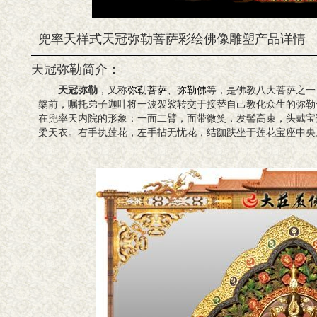
兜率天样式天冠弥勒菩萨彩绘佛像雕塑产品详情
天冠弥勒简介：
天冠弥勒
，又称
弥勒菩萨
、
弥勒佛
等，是佛教八大菩萨之一
槃前，嘱托弟子迦叶将一波袈裟转交于接替自己教化众生的弥勒
在兜率天内院的形象：一面二臂，面带微笑，发髻高束，头戴宝
柔天衣。右手执莲花，左手拈无忧花，结跏趺坐于莲花宝座中央