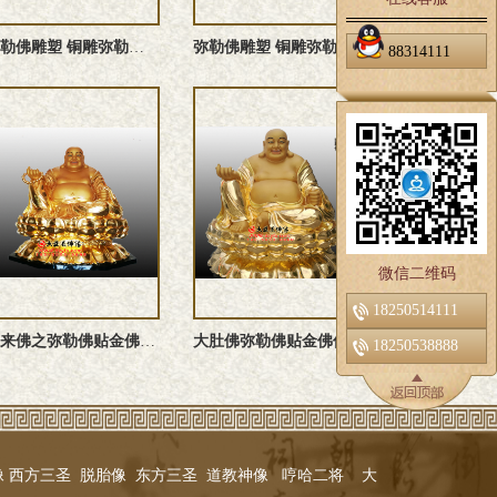
弥勒佛雕塑 铜雕弥勒佛像 弥勒佛塑像 弥勒佛铜像
弥勒佛雕塑 铜雕弥勒佛塑像 弥勒佛铜佛像 阿逸多菩萨佛像 铜 ...
88314111
微信二维码
18250514111
未来佛之弥勒佛贴金佛像雕塑
大肚佛弥勒佛贴金佛像订制
18250538888
像
西方三圣
脱胎像
东方三圣
道教神像
哼哈二将
大