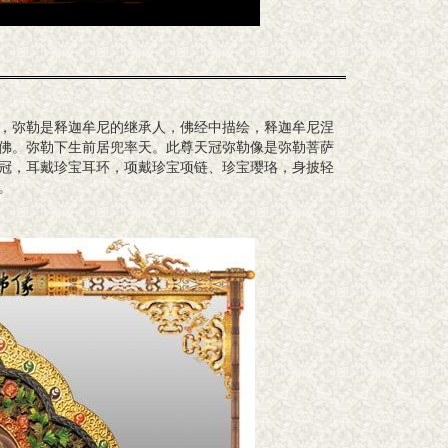
，弥勒是释迦牟尼的继承人，佛经中描绘，释迦牟尼涅
佛。弥勒下生前居兜率天。此尊天冠弥勒像是弥勒菩萨
冠，耳戴珍宝耳环，项戴珍宝项链、珍宝璎珞，身披轻
。