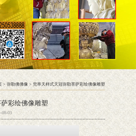
页
>
弥勒佛佛像
>
兜率天样式天冠弥勒菩萨彩绘佛像雕塑
菩萨彩绘佛像雕塑
08-03