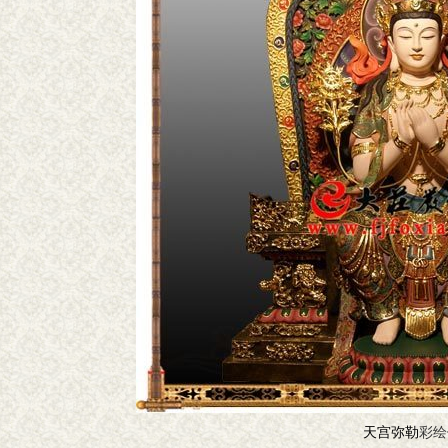
天宫弥勒
彩绘