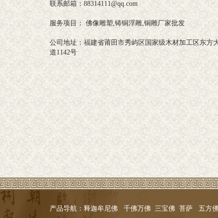
联系邮箱：88314111@qq.com
服务项目： 佛像雕塑,铸铜浮雕,铜雕厂家批发
公司地址：福建省莆田市秀屿区国家级木材加工区东方
道1142号
产品导航：
释迦牟尼佛
千佛万佛
三宝佛
菩萨
五方