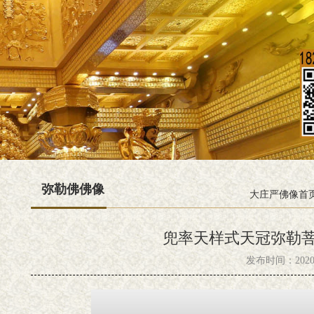
弥勒佛佛像
大庄严佛像首
兜率天样式天冠弥勒
发布时间：2020-