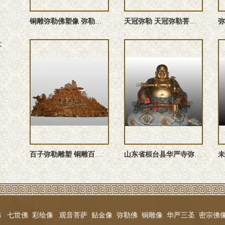
铜雕弥勒佛塑像 弥勒佛雕塑 弥勒佛像
天冠弥勒 天冠弥勒菩萨雕塑 天冠弥勒佛像 天冠弥勒塑像
大
百子弥勒雕塑 铜雕百子弥勒 百子戏弥勒佛像 百子弥勒塑像
山东省桓台县华严寺弥勒佛彩绘贴金佛像订制
佛
七世佛
彩绘像
观音菩萨
贴金像
弥勒佛
铜雕像
华严三圣
密宗佛