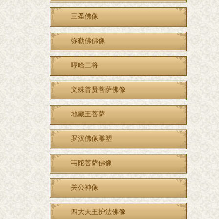
三圣佛像
弥勒佛佛像
哼哈二将
文殊普贤菩萨佛像
地藏王菩萨
罗汉佛像雕塑
韦陀菩萨佛像
关公神像
四大天王护法佛像