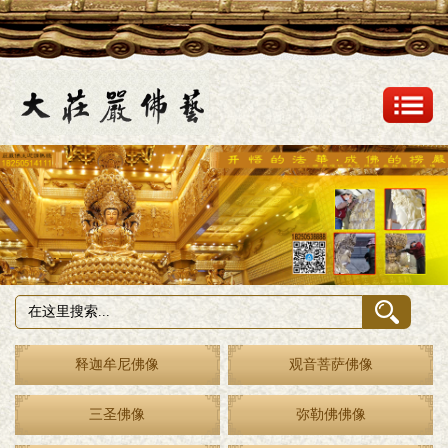
释迦牟尼佛像
观音菩萨佛像
三圣佛像
弥勒佛佛像