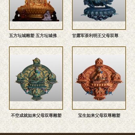
五方坛城‌雕塑 五方坛城佛像 五方佛雕塑
甘露军茶利明王父母双尊雕塑
不空成就如来父母双尊雕塑
宝生如来父母双尊雕塑