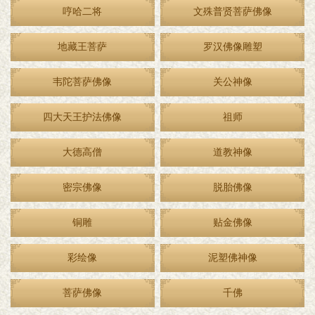
哼哈二将
文殊普贤菩萨佛像
地藏王菩萨
罗汉佛像雕塑
韦陀菩萨佛像
关公神像
四大天王护法佛像
祖师
大德高僧
道教神像
密宗佛像
脱胎佛像
铜雕
贴金佛像
彩绘像
泥塑佛神像
菩萨佛像
千佛