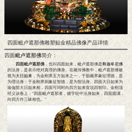
四面毗卢遮那佛雕塑贴金精品佛像产品详情
四面
毗卢遮那佛
简介：
四面毗卢遮那佛
，也叫四面如来，毗卢遮那佛是
释迦牟尼佛
的法身，是表示绝对真理的佛身。在藏传佛教中，毗卢遮那佛被
视为
大日如来
，为金刚界五方如来之一，于胎藏界象征理德，是
为理法身；于金刚界则象征智德，是为智法身。四面大日如来为
瑜伽部大日如来相，四面可同时向四方如来宣说四智印。金刚顶
经义诀卷上：“四面毗卢遮那者，徤字轮中法身如来，四面圆满，
向四方作三昧相也。”