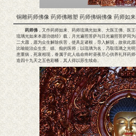
铜雕药师佛像 药师佛雕塑 药师佛铜佛像 药师如
药师佛
，又作药师如来、药师琉璃光如来、大医王佛、医王
琉璃光如来本愿功德经》载，月光遍照菩萨与日光遍照菩萨同为
二大愿，愿为众生解除疾苦，使具足诸根，导入解脱，故依此愿
比喻能治众生贪、瞋、痴的医师；以琉璃为名，乃取琉璃之光明
患重病，死衰相现，眷属于此人临命终时昼夜尽心供养礼拜药师
造四十九天之五色彩幡，其人得以苏生续命。