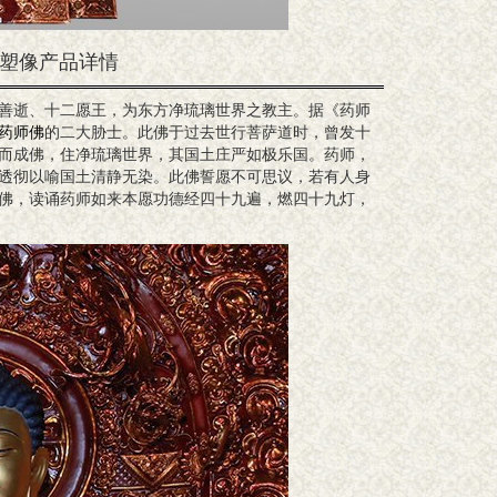
来塑像产品详情
善逝、十二愿王，为东方净琉璃世界之教主。据《药师
药师佛
的二大胁士。此佛于过去世行菩萨道时，曾发十
而成佛，住净琉璃世界，其国土庄严如极乐国。药师，
透彻以喻国土清静无染。此佛誓愿不可思议，若有人身
佛，读诵药师如来本愿功德经四十九遍，燃四十九灯，