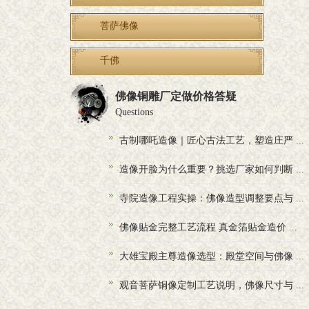
菩萨佛像
千佛
佛像铜雕厂定做价格答疑
Questions
古制哪吒造像｜匠心古法工艺，塑造庄严 ...
造像开脸为什么重要？挑选厂家如何判断 ...
寺院造像工程实操：佛像造型调整要点与 ...
佛像贴金完整工艺流程 真金箔贴金造价 ...
大雄宝殿主尊造像选型：殿堂空间与佛像 ...
观音菩萨铜像定制工艺说明，佛像尺寸与 ...