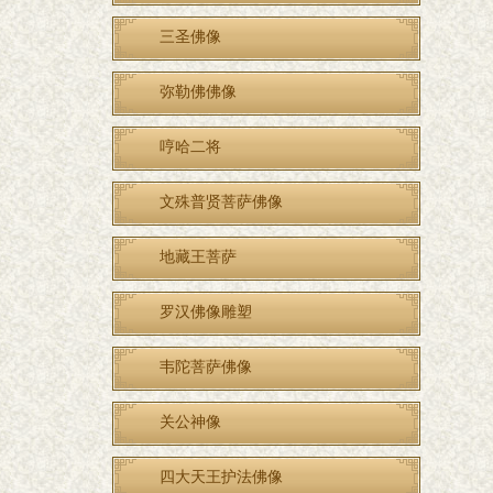
三圣佛像
弥勒佛佛像
哼哈二将
文殊普贤菩萨佛像
地藏王菩萨
罗汉佛像雕塑
韦陀菩萨佛像
关公神像
四大天王护法佛像