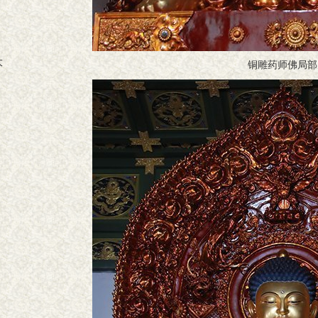
大
铜雕药师佛局部