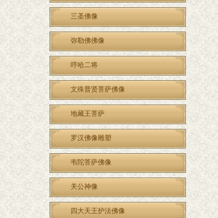
三圣佛像
弥勒佛佛像
哼哈二将
文殊普贤菩萨佛像
地藏王菩萨
罗汉佛像雕塑
韦陀菩萨佛像
关公神像
四大天王护法佛像