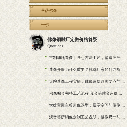
菩萨佛像
千佛
佛像铜雕厂定做价格答疑
Questions
古制哪吒造像｜匠心古法工艺，塑造庄严 ...
造像开脸为什么重要？挑选厂家如何判断 ...
寺院造像工程实操：佛像造型调整要点与 ...
佛像贴金完整工艺流程 真金箔贴金造价 ...
大雄宝殿主尊造像选型：殿堂空间与佛像 ...
观音菩萨铜像定制工艺说明，佛像尺寸与 ...