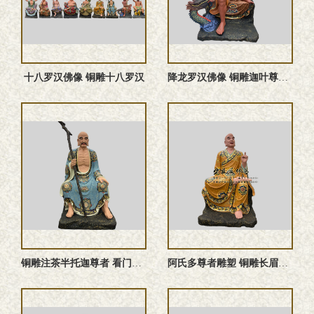
十八罗汉佛像 铜雕十八罗汉
降龙罗汉佛像 铜雕迦叶尊者塑像
铜雕注茶半托迦尊者 看门罗汉佛像
阿氏多尊者雕塑 铜雕长眉罗汉佛像