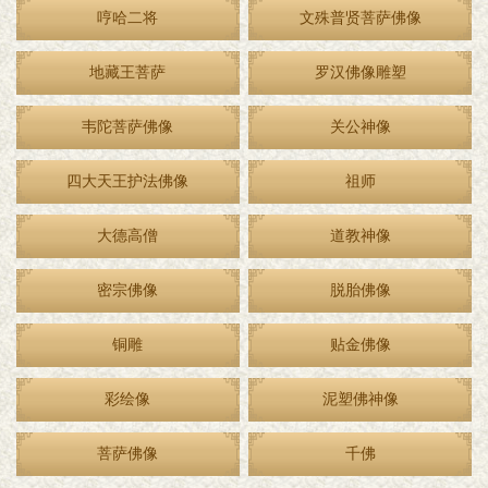
哼哈二将
文殊普贤菩萨佛像
地藏王菩萨
罗汉佛像雕塑
韦陀菩萨佛像
关公神像
四大天王护法佛像
祖师
大德高僧
道教神像
密宗佛像
脱胎佛像
铜雕
贴金佛像
彩绘像
泥塑佛神像
菩萨佛像
千佛