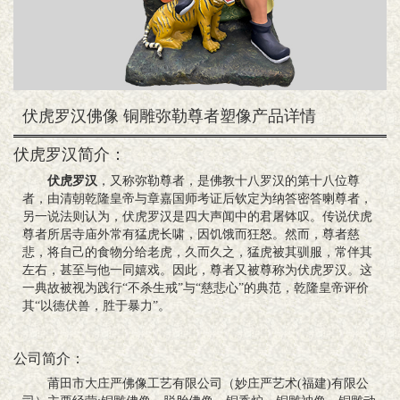
伏虎罗汉佛像 铜雕弥勒尊者塑像产品详情
伏虎罗汉简介：
伏虎罗汉
，又称弥勒尊者，是佛教十八罗汉的第十八位尊
者，由清朝乾隆皇帝与章嘉国师考证后钦定为纳答密答喇尊者，
另一说法则认为，伏虎罗汉是四大声闻中的君屠钵叹。传说伏虎
尊者所居寺庙外常有猛虎长啸，因饥饿而狂怒。然而，尊者慈
悲，将自己的食物分给老虎，久而久之，猛虎被其驯服，常伴其
左右，甚至与他一同嬉戏。因此，尊者又被尊称为伏虎罗汉。这
一典故被视为践行“不杀生戒”与“慈悲心”的典范，乾隆皇帝评价
其“以德伏兽，胜于暴力”。
公司简介：
莆田市大庄严佛像工艺有限公司（妙庄严艺术(福建)有限公