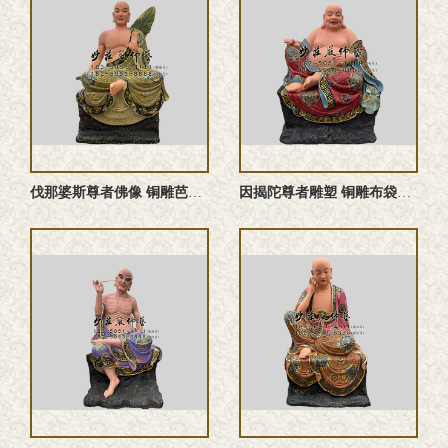
伐那婆斯尊者佛像 铜雕芭蕉罗汉塑像
因揭陀尊者雕塑 铜雕布袋罗汉