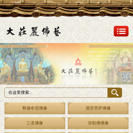
释迦牟尼佛像
观音菩萨佛像
三圣佛像
弥勒佛佛像