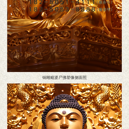
铜雕毗婆尸佛塑像侧面照