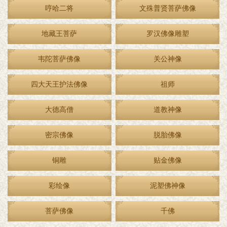
哼哈二将
文殊普贤菩萨佛像
地藏王菩萨
罗汉佛像雕塑
韦陀菩萨佛像
关公神像
四大天王护法佛像
祖师
大德高僧
道教神像
密宗佛像
脱胎佛像
铜雕
贴金佛像
彩绘像
泥塑佛神像
菩萨佛像
千佛