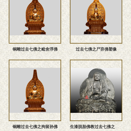
铜雕过去七佛之毗舍浮佛
过去七佛之尸弃佛塑像
铜雕过去七佛之拘留孙佛
生漆脱胎佛教过去七佛之释迦牟尼佛祖佛像雕塑定制