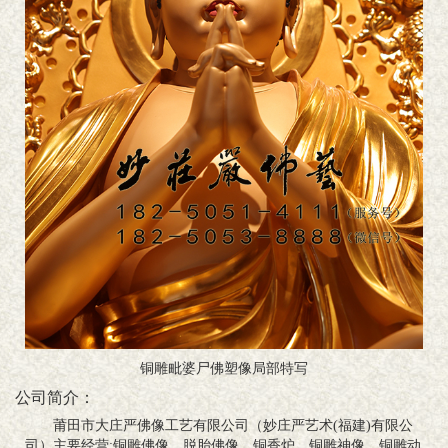
铜雕毗婆尸佛塑像局部特写
公司简介：
莆田市大庄严佛像工艺有限公司（妙庄严艺术(福建)有限公
司）主要经营:铜雕佛像、脱胎佛像、铜香炉、铜雕神像、铜雕动