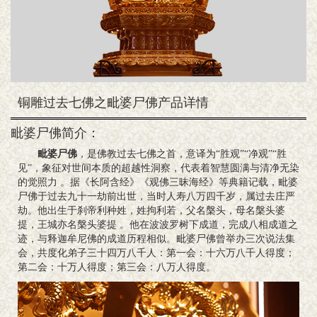
铜雕过去七佛之毗婆尸佛产品详情
毗婆尸佛简介：
毗婆尸佛
，是佛教‌过去七佛之首‌，意译为“胜观”“净观”“胜
见”，象征对世间本质的超越性洞察，代表着智慧圆满与清净无染
的觉照力 。据《长阿含经》《观佛三昧海经》等典籍记载，毗婆
尸佛于‌过去九十一劫‌前出世，当时人寿八万四千岁，属‌过去庄严
劫‌。他出生于刹帝利种姓，姓拘利若，父名槃头，母名槃头婆
提，王城亦名槃头婆提 。他在波波罗树下成道，完成八相成道之
迹，与释迦牟尼佛的成道历程相似。毗婆尸佛曾举办‌三次说法集
会‌，共度化弟子三十四万八千人：第一会：‌十六万八千人‌得度；
第二会：‌十万人‌得度；第三会：‌八万人‌得度。