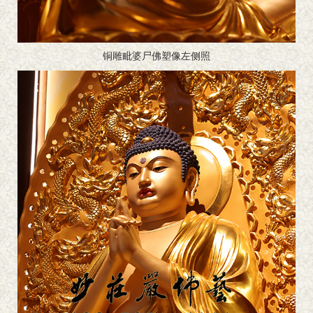
铜雕毗婆尸佛塑像左侧照