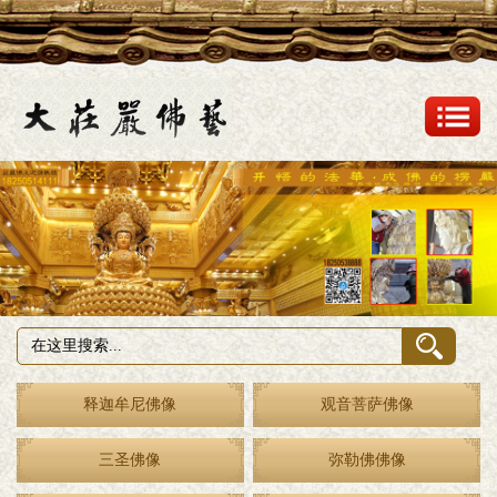
释迦牟尼佛像
观音菩萨佛像
三圣佛像
弥勒佛佛像