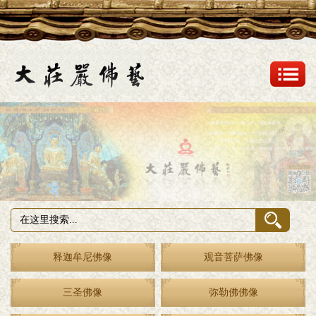
释迦牟尼佛像
观音菩萨佛像
三圣佛像
弥勒佛佛像