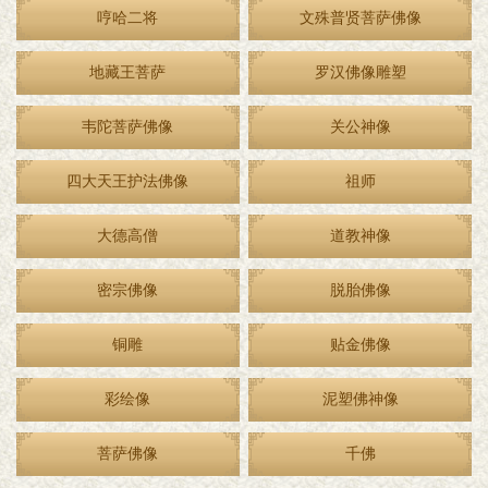
哼哈二将
文殊普贤菩萨佛像
地藏王菩萨
罗汉佛像雕塑
韦陀菩萨佛像
关公神像
四大天王护法佛像
祖师
大德高僧
道教神像
密宗佛像
脱胎佛像
铜雕
贴金佛像
彩绘像
泥塑佛神像
菩萨佛像
千佛