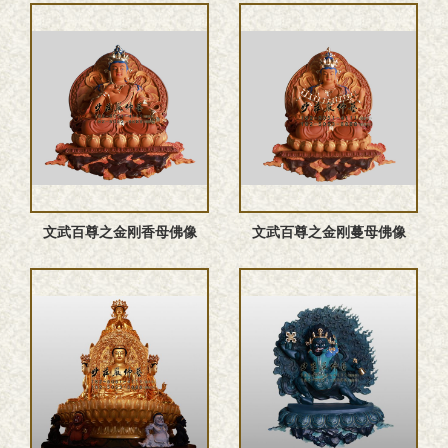
文武百尊之金刚香母佛像
文武百尊之金刚蔓母佛像