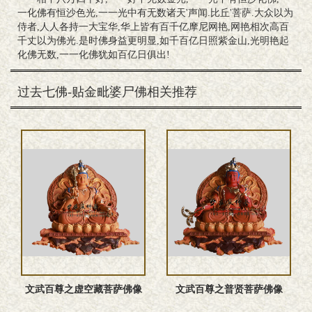
一化佛有恒沙色光,一一光中有无数诸天'声闻.比丘'菩萨.大众以为
侍者,人人各持一大宝华,华上皆有百千亿摩尼网艳,网艳相次高百
千丈以为佛光.是时佛身益更明显,如千百亿日照紫金山,光明艳起
化佛无数,一一化佛犹如百亿日俱出!
过去七佛-贴金毗婆尸佛相关推荐
文武百尊之虚空藏菩萨佛像
文武百尊之普贤菩萨佛像