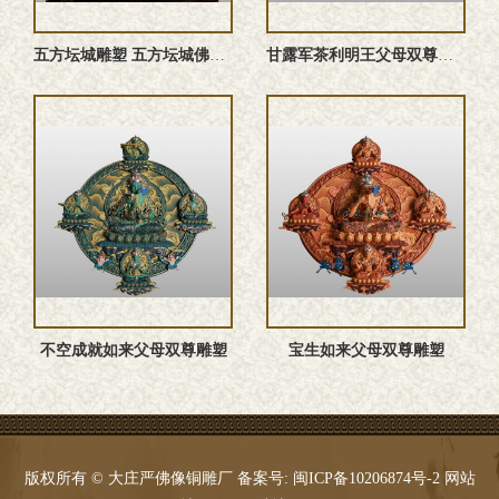
五方坛城‌雕塑 五方坛城佛像 五方佛雕塑
甘露军茶利明王父母双尊雕塑
不空成就如来父母双尊雕塑
宝生如来父母双尊雕塑
版权所有 © 大庄严佛像铜雕厂 备案号:
闽ICP备10206874号-2
网站