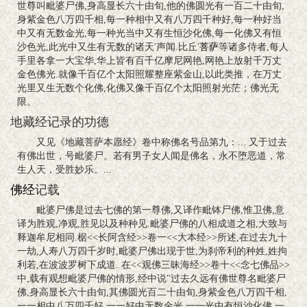
世尊叫毗婆尸佛,身高显长六十由旬,他的佛圆光有一百二十由旬,
身紫金色八万四千相,每一种相中又有八万四千种好,每一种好当
中又有无数金光,每一种光当中又有生恒沙化佛,每一化佛又有恒
沙色光,此光中又生有无数的诸天'声闻.比丘'
菩萨
等诸多侍者,每人
手里各拿一大宝华,华上皆有百千亿摩尼网艳,网艳上放射千万丈
金色佛光.就像千百亿个太阳照耀整座紫金山,以此类推，在万丈
光里又生无数个化佛,化佛又像千百亿个太阳照射光茫；佛光无
限。
地藏经记录的功德
又见《地藏菩萨本愿经》卷中称佛名号品第九：... 又于过去
有佛出世，号毗婆尸。若有男子女人闻是佛名，永不堕恶道，常
生人天，受胜妙乐。...
佛经
记载
毗婆尸佛是过去七佛的第一尊佛,又译作毗钵尸佛,惟卫佛,意
译为胜观,净观,胜见以及种种见.毗婆尸佛的八相成道之相,大致与
释迦牟尼相同.椐<<长阿含经>>卷一<<大本经>>所述,在过去九十
一劫,人寿八万四千岁时,毗婆尸佛出现于世,为刹帝利的种姓,姓拘
利若,在波波罗树下成道. 在<<观佛三昧海经>>卷十<<念七佛品>>
中,载有观想毗婆尸佛的情形,经中说"过去久远有佛世尊名毗婆尸
佛,身高显长六十由旬,其佛圆光百二十由旬,身紫金色八万四千相,
一一相中八万四千好,一一好中无数金光,一一光中有恒沙化佛,一