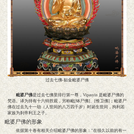
过去七佛-贴金毗婆尸佛
毗婆尸佛
是过去七佛里排行第一尊，Vipasyin 是毗婆尸佛的
梵语。译为持有十六特胜观，另称毗[钵尸佛]、[惟卫佛]；毗婆尸
佛在过去九十一劫（人世间的八万四千岁）时诞生世间，拘利若
家族为刹帝利王之子。
毗婆尸佛的形象
依据第十卷有相关介绍毗婆尸佛的形象："在很久以前的有一