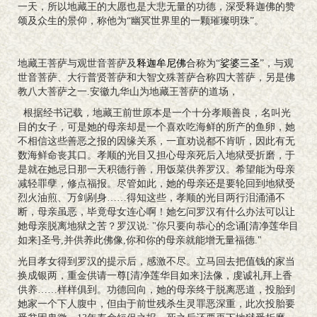
一天，所以地藏王的大愿也是大悲无量的功德，深受释迦佛的赞
颂及众生的景仰，称他为“幽冥世界里的一颗璀璨明珠”。
地藏王菩萨与观世音菩萨及
释迦牟尼佛
合称为“
娑婆三圣
”，与观
世音菩萨、大行普贤菩萨和大智文殊菩萨合称四大菩萨，另是佛
教八大菩萨之一.安徽九华山为地藏王菩萨的道场，
根据经书记载，地藏王前世原本是一个十分孝顺善良，名叫光
目的女子，可是她的母亲却是一个喜欢吃海鲜的所产的鱼卵，她
不相信这些善恶之报的因缘关系，一直劝说都不肯听，因此有无
数海鲜命丧其口。孝顺的光目又担心母亲死后入地狱受折磨，于
是就在她忌日那一天积德行善，用饭菜供养罗汉。希望能为母亲
减轻罪孽，修点福报。尽管如此，她的母亲还是要轮回到地狱受
烈火油煎、万剑剐身……得知这些，孝顺的光目两行泪涌涌不
断，母亲虽恶，毕竟母女连心啊！她乞问罗汉有什么办法可以让
她母亲脱离地狱之苦？罗汉说: "你只要向恭心的念诵[清净莲华目
如来]圣号,并供养此佛像,你和你的母亲就能增无量福德."
光目孝女得到罗汉的提示后，感激不尽。立马回去把值钱的家当
换成银两，重金供请一尊[清净莲华目如来]法像，虔诚礼拜上香
供养……样样俱到。功德回向，她的母亲终于脱离恶道，投胎到
她家一个下人腹中，但由于前世残杀生灵罪恶深重，此次投胎要