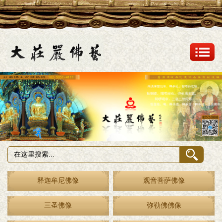
释迦牟尼佛像
观音菩萨佛像
三圣佛像
弥勒佛佛像