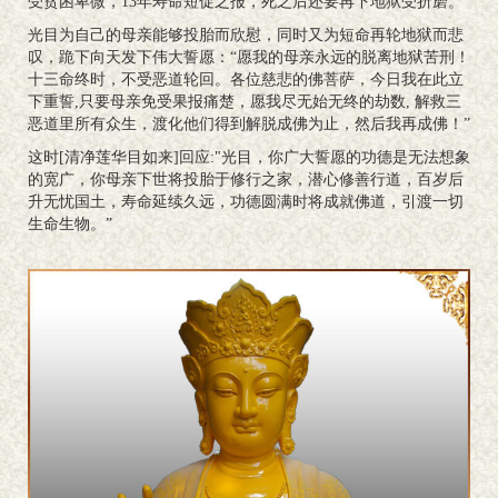
受贫困卑微，13年寿命短促之报，死之后还要再下地狱受折磨。
光目为自己的母亲能够投胎而欣慰，同时又为短命再轮地狱而悲
叹，跪下向天发下伟大誓愿：“愿我的母亲永远的脱离地狱苦刑！
十三命终时，不受恶道轮回。各位慈悲的佛菩萨，今日我在此立
下重誓,只要母亲免受果报痛楚，愿我尽无始无终的劫数, 解救三
恶道里所有众生，渡化他们得到解脱成佛为止，然后我再成佛！”
这时[清净莲华目如来]回应:"光目，你广大誓愿的功德是无法想象
的宽广，你母亲下世将投胎于修行之家，潜心修善行道，百岁后
升无忧国土，寿命延续久远，功德圆满时将成就佛道，引渡一切
生命生物。”