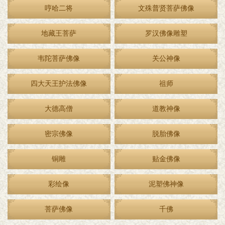
哼哈二将
文殊普贤菩萨佛像
地藏王菩萨
罗汉佛像雕塑
韦陀菩萨佛像
关公神像
四大天王护法佛像
祖师
大德高僧
道教神像
密宗佛像
脱胎佛像
铜雕
贴金佛像
彩绘像
泥塑佛神像
菩萨佛像
千佛