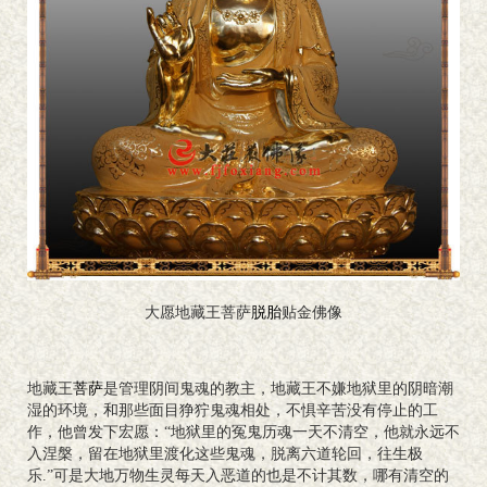
大愿地藏王菩萨
脱胎
贴金佛像
地藏王
菩萨
是管理阴间鬼魂的教主，地藏王不嫌地狱里的阴暗潮
湿的环境，和那些面目狰狞鬼魂相处，不惧辛苦没有停止的工
作，他曾发下宏愿：“地狱里的冤鬼历魂一天不清空，他就永远不
入涅槃，留在地狱里渡化这些鬼魂，脱离六道轮回，往生极
乐.”可是大地万物生灵每天入恶道的也是不计其数，哪有清空的